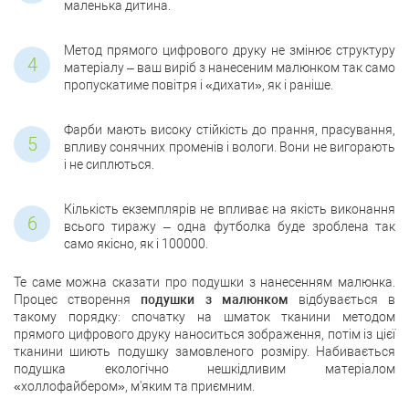
маленька дитина.
Метод прямого цифрового друку не змінює структуру
матеріалу – ваш виріб з нанесеним малюнком так само
пропускатиме повітря і «дихати», як і раніше.
Фарби мають високу стійкість до прання, прасування,
впливу сонячних променів і вологи. Вони не вигорають
і не сиплються.
Кількість екземплярів не впливає на якість виконання
всього тиражу – одна футболка буде зроблена так
само якісно, ​​як і 100000.
Те саме можна сказати про подушки з нанесенням малюнка.
Процес створення
подушки з малюнком
відбувається в
такому порядку: спочатку на шматок тканини методом
прямого цифрового друку наноситься зображення, потім із цієї
тканини шиють подушку замовленого розміру. Набивається
подушка екологічно нешкідливим матеріалом
«холлофайбером», м'яким та приємним.