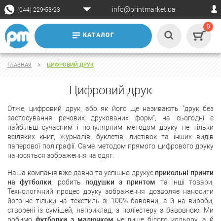
info@printmarket.ua
(044) 229-53-23
0
КАТАЛОГ
ГЛАВНАЯ
ЦИФРОВИЙ ДРУК
Цифровий друк
Отже, цифровий друк, або як його ще називають "друк без
застосування речових друкованих форм", на сьогодні є
найбільш сучасним і популярним методом друку не тільки
всіляких книг, журналів, буклетів, листівок та інших видів
паперової поліграфії. Саме методом прямого цифрового друку
наносяться зображення на одяг.
Наша компанія вже давно та успішно друкує
прикольні принти
на футболки
, робить
подушки з принтом
та інші товари.
Технологічний процес друку зображення дозволяє наносити
його не тільки на текстиль зі 100% бавовни, а й на вироби,
створені із сумішей, наприклад, з поліестеру з бавовною. Ми
робимо
футболки з малюнком
не лише білого кольору, а й