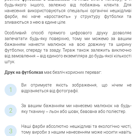
будь-якого іншого, залежно від побажань клієнта. Для
нанесення використовуються спеціальні органічні нешкідливі
фарби, які наче «вростають» у структуру футболки та
зливаються з нею в єдине ціле.
Особливий спосіб прямого цифрового друку дозволяє
запечатати будь-яку поверхню, тому ми можемо за вашим
бажанням нанести малюнок на всю довжину та ширину
футболки, спереду та ззаду. Тираж також залежить виключно
від замовлення – від єдиного екземпляра до будь-якої кількості
штук.
Друк на футболках
має безліч корисних переваг:
Ви отримуєте якість зображення, що нічим не
відрізняється від фотографії.
За вашим бажанням ми нанесемо малюнок на будь-
яку тканину – льон або шовк, бавовна або поліестер.
Наші фарби абсолютно нешкідливі та екологічно чисті,
тому вироби з нашим нанесенням може носити навіть