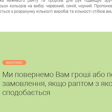
бка нижнього ранту та прорізів для рук підвищує зруч
ох кольорів на вибір: червоний, синій, чорний. Пропонова
ється з розрахунку кількості виробів та кількості стібків в
важливо
Ми повернемо Вам гроші або 
замовлення, якщо раптом з яко
сподобається