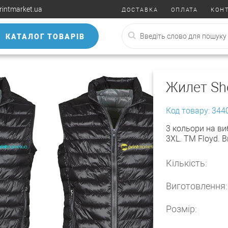
rintmarket.ua
ДОСТАВКА
ОПЛАТА
КОН
КАТАЛОГ ТОВАРІВ
Жилет Sh
Код товару: 344
3 кольори на вибі
3XL. TM Floyd. 
Кількість:
Виготовлення:
Розмір: