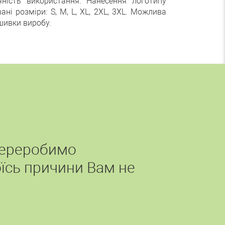
ність використання. Нанесення логотипу
ні розміри: S, M, L, XL, 2XL, 3XL. Можлива
ишивки виробу.
переробимо
їсь причини Вам не