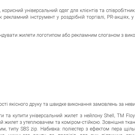
корисний універсальний одяг для клієнтів та співробітник
рекламний інструмент у роздрібній торгівлі, PR-акціях, у 
дувати жилети логотипом або рекламним слоганом з викор
сті якісного друку та швидке виконання замовлень за нев
а купити універсальний жилет з нейлону Shell, TM Floyd,
ий жилет з утеплювачем та коміром-стійкою. Зовнішня ткани
м, типу SBS zip. Набивка: поліестер з ефектом пера щіль