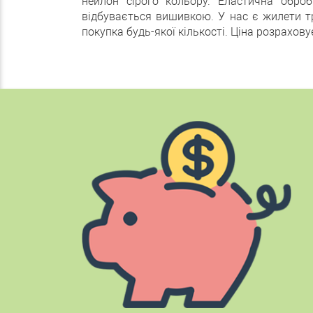
нейлон сірого кольору. Еластична обро
відбувається вишивкою. У нас є жилети трь
покупка будь-якої кількості. Ціна розрахову