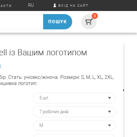
RU
ВХІД НА САЙТ
ТАКТИ
0
ПОШУК
ell із Вашим логотипом
0
р. Стать: унісекс/жіноча. Розміри: S, M, L, XL, 2XL,
Вишивка логотип.