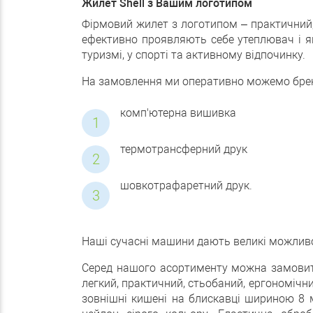
Жилет Shell з Вашим логотипом
Фірмовий жилет з логотипом – практичний, 
ефективно проявляють себе утеплювач і як 
туризмі, у спорті та активному відпочинку.
На замовлення ми оперативно можемо брен
комп'ютерна вишивка
термотрансферний друк
шовкотрафаретний друк.
Наші сучасні машини дають великі можливо
Серед нашого асортименту можна замовити т
легкий, практичний, стьобаний, ергономічн
зовнішні кишені на блискавці шириною 8 м