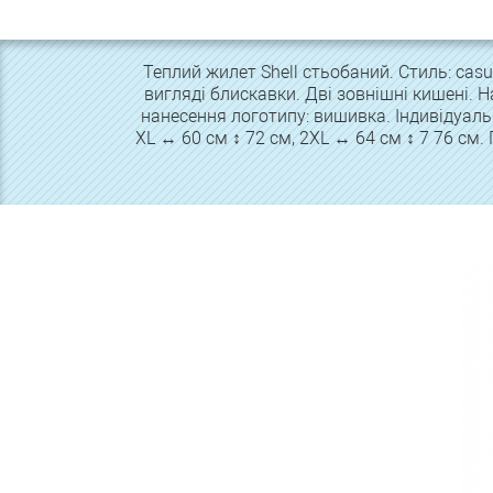
Теплий жилет Shell стьобаний. Стиль: casu
вигляді блискавки. Дві зовнішні кишені. Н
нанесення логотипу: вишивка. Індивідуальн
XL ↔ 60 см ↕ 72 см, 2XL ↔ 64 см ↕ 7 76 см.