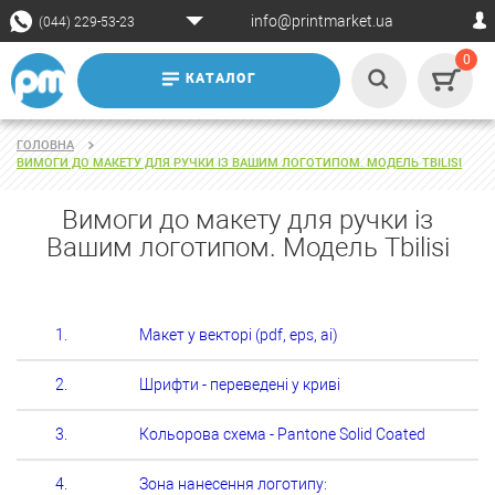
info@printmarket.ua
(044) 229-53-23
0
КАТАЛОГ
ГОЛОВНА
ВИМОГИ ДО МАКЕТУ ДЛЯ РУЧКИ ІЗ ВАШИМ ЛОГОТИПОМ. МОДЕЛЬ TBILISI
Вимоги до макету для ручки із
Вашим логотипом. Модель Tbilisi
1.
Макет у векторі (pdf, eps, ai)
2.
Шрифти - переведені у криві
3.
Кольорова схема - Pantone Solid Coated
4.
Зона нанесення логотипу: