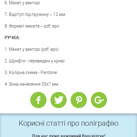
6. Макет у векторі
7. Відступ під пружину – 12 мм
8. Формат макета – pdf, eps
РУЧКА:
1. Макет у векторі (pdf, eps)
2. Шрифти - переведені у криві
3. Колірна схема - Pantone
4. Зона нанесення 55х7 мм.
Корисні статті про поліграфію
Для нас дуже важливий Ваш відгук!