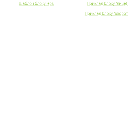
Шаблон блоку .eps
Приклад блоку (лице) 
Приклад блоку (зворот)