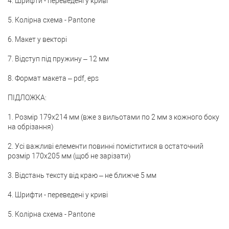
4. Шрифти - переведені у криві
5. Колірна схема - Pantone
6. Макет у векторі
7. Відступ під пружину – 12 мм
8. Формат макета – pdf, eps
ПІДЛОЖКА:
1. Розмір 179х214 мм (вже з вильотами по 2 мм з кожного боку
на обрізання)
2. Усі важливі елементи повинні поміститися в остаточний
розмір 170x205 мм (щоб не зарізати)
3. Відстань тексту від краю – не ближче 5 мм
4. Шрифти - переведені у криві
5. Колірна схема - Pantone