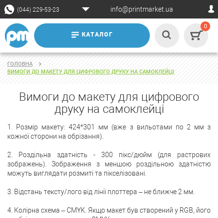
info@printmarket.ua
(044) 229-53-23
0
КАТАЛОГ
ГОЛОВНА
ВИМОГИ ДО МАКЕТУ ДЛЯ ЦИФРОВОГО ДРУКУ НА САМОКЛЕЙЦІ
Вимоги до макету для цифрового
друку на самоклейці
1. Розмір макету: 424*301 мм (вже з вильотами по 2 мм з
кожної сторони на обрізання).
2. Роздільна здатність - 300 пікс/дюйм (для растрових
зображень). Зображення з меншою роздільною здатністю
можуть виглядати розмиті та пікселізовані.
3. Відстань тексту/лого від лінії плоттера – не ближче 2 мм.
4. Колірна схема – CMYK. Якщо макет був створений у RGB, його