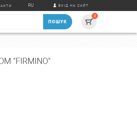
RU
ВХІД НА САЙТ
ТАКТИ
0
ПОШУК
М "FIRMINO"