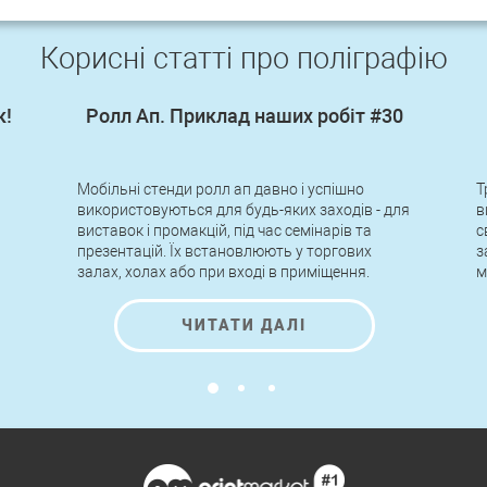
Корисні статті про поліграфію
к!
Ролл Ап. Приклад наших робіт #30
Мобільні стенди ролл ап давно і успішно
Т
використовуються для будь-яких заходів - для
в
виставок і промакцій, під час семінарів та
с
презентацій. Їх встановлюють у торгових
з
залах, холах або при вході в приміщення.
м
о
т
ЧИТАТИ ДАЛІ