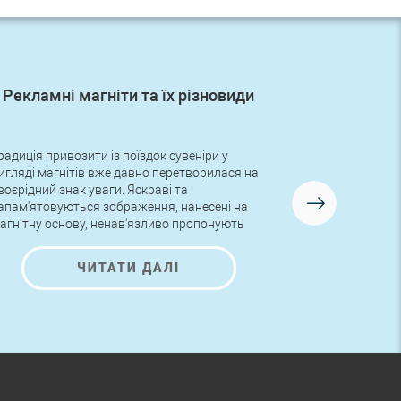
Рекламні магніти та їх різновиди
Перше
радиція привозити із поїздок сувеніри у
Друзі, в неді
игляді магнітів вже давно перетворилася на
замовлення з
воєрідний знак уваги. Яскраві та
логотипом! Ру
апам'ятовуються зображення, нанесені на
для нашого но
агнітну основу, ненав'язливо пропонують
знайомитися з поданою на них інформацією
а помилуватися гарними малюнками.
ЧИТАТИ ДАЛІ