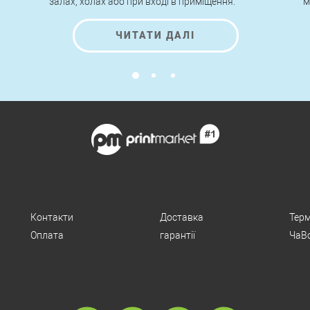
залах, холах або при вході в приміщення.
м
о
т
ЧИТАТИ ДАЛІ
Контакти
Доставка
Терм
Оплата
гарантії
ЧаВ