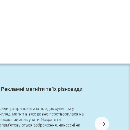
Рекламні магніти та їх різновиди
Перше
радиція привозити із поїздок сувеніри у
Друзі, в неді
игляді магнітів вже давно перетворилася на
замовлення з
воєрідний знак уваги. Яскраві та
логотипом! Ру
апам'ятовуються зображення, нанесені на
для нашого но