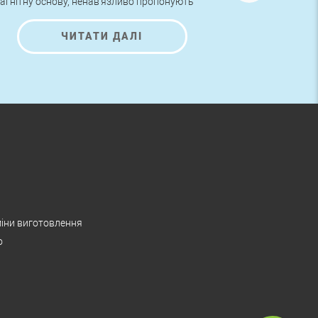
агнітну основу, ненав'язливо пропонують
знайомитися з поданою на них інформацією
а помилуватися гарними малюнками.
ЧИТАТИ ДАЛІ
іни виготовлення
о