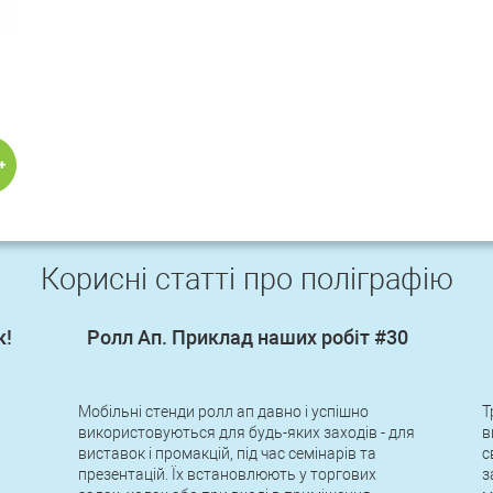
Корисні статті про поліграфію
к!
Ролл Ап. Приклад наших робіт #30
Мобільні стенди ролл ап давно і успішно
Т
використовуються для будь-яких заходів - для
в
виставок і промакцій, під час семінарів та
с
презентацій. Їх встановлюють у торгових
з