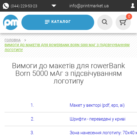
info@printmarket.ua
(044) 229-53-23
0
КАТАЛОГ
ГОЛОВНА
ВИМОГИ ДО МАКЕТІВ ДЛЯ ROWERBANK BORN 5000 МАГ З ПІДСВІЧУВАННЯМ
ЛОГОТИПУ
Вимоги до макетів для rowerBank
Born 5000 мАг з підсвічуванням
логотипу
1.
Макет у векторі (pdf, eps, ai)
2.
Шрифти - переведені у криві
3.
Зона нанесення логотипу: 70х40 