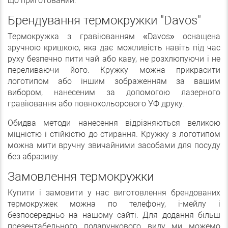
що приготований.
Брендування термокружки "Davos"
Термокружка з гравіюванням «Davos» оснащена
зручною кришкою, яка дає можливість навіть під час
руху безпечно пити чай або каву, не розхлюпуючи і не
переливаючи його. Кружку можна прикрасити
логотипом або іншим зображенням за вашим
вибором, нанесеним за допомогою лазерного
гравіювання або повнокольорового УФ друку.
Обидва методи нанесення відрізняються великою
міцністю і стійкістю до стирання. Кружку з логотипом
можна мити вручну звичайними засобами для посуду
без абразиву.
Замовлення термокружки
Купити і замовити у нас виготовлення брендованих
термокружек можна по телефону, і-мейлу і
безпосередньо на нашому сайті. Для додання більш
презентабельного подарункового виду ми можемо