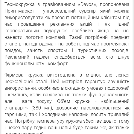
Термокружка з гравіюванням «Davos», пропонована
Принтмаркет - універсальний сувенір, який можна
використовувати як презент потенційним клієнтам під
час проведення рекламних акцій і як гідний
корпоративний подарунок, особливо якщо на неї
нанести логотип компанії. Такий потрібний предмет
стане в нагоді вдома і на роботі, під час прогулянок і
поїздок, занять спортом і туристичних походів.
Рекламний гаджет сподобається всім, хто цінує
функціональність і комфорт.
Фірмова кружка виготовлена з міцної, але легкої
нержавіючої сталі. Цей матеріал гарантує зручність
використання, особливо в складних умовах подорожей
і кемпінгу, коли важлива не тільки функціональність,
але і вага посуду. Об'єм кружки - «збільшений
стандарт» (380 мл), дозволяє насолоджуватися як
гарячими, так і холодними напоями досить тривалий
час. Потрібну температуру кружка зберігає довго, тому
і через пару годин ваш напій буде таким же, як тільки