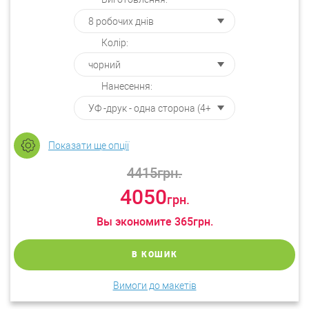
Колір:
Нанесення:
Показати ще опції
4415
грн.
4050
грн.
Вы экономите
365
грн.
В КОШИК
Вимоги до макетів