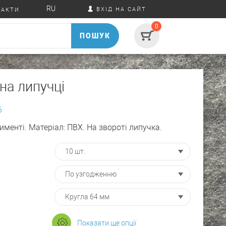
RU
ВХІД НА САЙТ
ТАКТИ
0
ПОШУК
на липучці
6
именті. Матеріал: ПВХ. На звороті липучка.
Показати ще опції