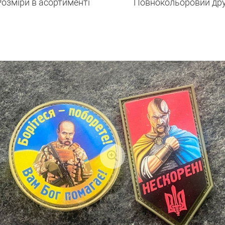
Розміри в асортименті
Повнокольоровий др