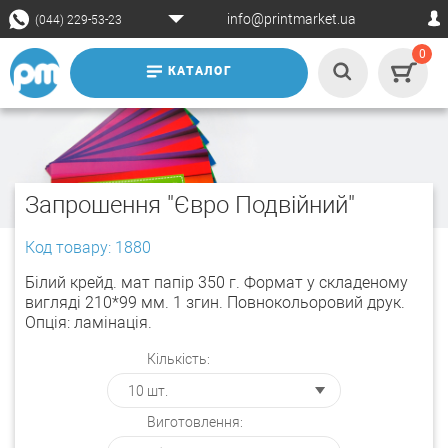
info@printmarket.ua
(044) 229-53-23
0
КАТАЛОГ
Запрошення "Євро Подвійний"
Код товару: 1880
Білий крейд. мат папір 350 г. Формат у складеному
вигляді 210*99 мм. 1 згин. Повнокольоровий друк.
Опція: ламінація.
Кількість:
Виготовлення: