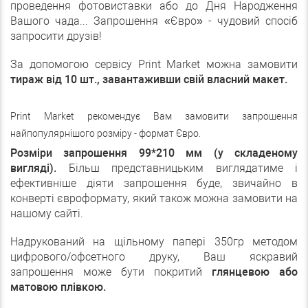
проведення фотовиставки або до Дня Народження
Вашого чада... Запрошення «Євро» - чудовий спосіб
запросити друзів!
За допомогою сервісу Print Market можна замовити
тираж від 10 шт., завантаживши свій власний макет.
Print Market рекомендує Вам замовити запрошення
найпопулярнішого розміру - формат Євро.
Розміри запрошення 99*210 мм
(у складеному
вигляді).
Більш представницьким виглядатиме і
ефективніше діяти запрошення буде, звичайно в
конверті євроформату, який також можна замовити на
нашому сайті.
Надрукований на щільному папері 350гр методом
цифрового/офсетного друку, Ваш яскравий
запрошення може бути покритий
глянцевою або
матовою плівкою.