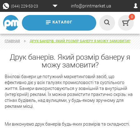
info@printmarket.ua
(044) 229-53-23
0
КАТАЛОГ
ГЛАВНАЯ
ДРУК БАНЕРІВ. ЯКИЙ РОЗМІР БАНЕРУ Я МОЖУ ЗАМОВИТИ?
Друк банерів. Який розмір банеру я
можу замовити?
Вінілові банери це потужний маркетинговий засіб, що
ефективно діє у всіх галузях промисловості та суспільного
життя. Банери використовуються у зовнішній та внутрішній
(інтер'єрній) рекламі. Їх можна розмістити практично скрізь: на
стінах будівель, над вулицями, у будь-якому зручному для
реклами місці.
Ми виконуємо друк банерів будь-яких розмірів та складності.