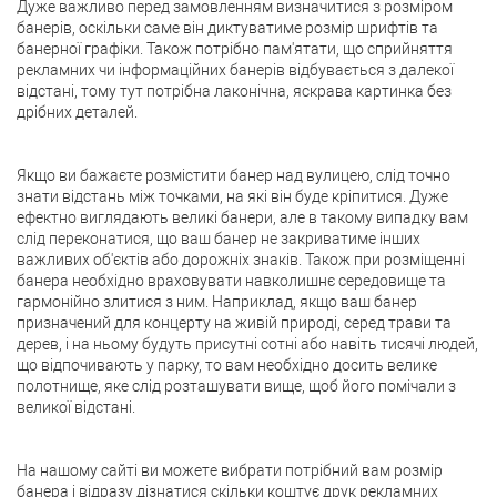
Дуже важливо перед замовленням визначитися з розміром
банерів, оскільки саме він диктуватиме розмір шрифтів та
банерної графіки. Також потрібно пам'ятати, що сприйняття
рекламних чи інформаційних банерів відбувається з далекої
відстані, тому тут потрібна лаконічна, яскрава картинка без
дрібних деталей.
Якщо ви бажаєте розмістити банер над вулицею, слід точно
знати відстань між точками, на які він буде кріпитися. Дуже
ефектно виглядають великі банери, але в такому випадку вам
слід переконатися, що ваш банер не закриватиме інших
важливих об'єктів або дорожніх знаків. Також при розміщенні
банера необхідно враховувати навколишнє середовище та
гармонійно злитися з ним. Наприклад, якщо ваш банер
призначений для концерту на живій природі, серед трави та
дерев, і на ньому будуть присутні сотні або навіть тисячі людей,
що відпочивають у парку, то вам необхідно досить велике
полотнище, яке слід розташувати вище, щоб його помічали з
великої відстані.
На нашому сайті ви можете вибрати потрібний вам розмір
банера і відразу дізнатися скільки коштує друк рекламних