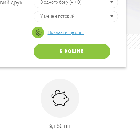
вий друк:
Показати ще опції
В КОШИК
Від 50 шт.