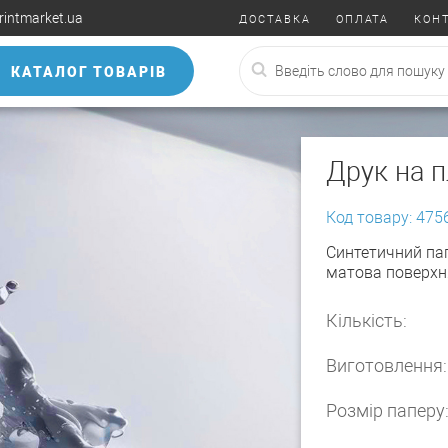
rintmarket.ua
ДОСТАВКА
ОПЛАТА
КОН
КАТАЛОГ ТОВАРІВ
Друк на п
Код товару: 475
Синтетичний пап
матова поверхн
Кількість:
Виготовлення:
Розмір паперу