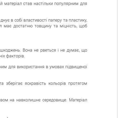
ний матеріал став настільки популярним для
днує в собі властивості паперу та пластику,
ал має достатню товщину та міцність, щоб
ошкоджень. Вона не рветься і не думає, що
іх факторів.
льним для використання в умовах підвищеної
та зберігає яскравість кольорів протягом
ливом на навколишнє середовище. Матеріал