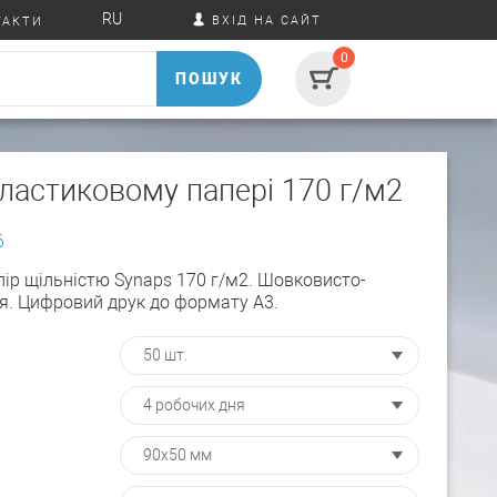
RU
ВХІД НА САЙТ
ТАКТИ
0
ПОШУК
ластиковому папері 170 г/м2
6
ір щільністю Synaps 170 г/м2. Шовковисто-
я. Цифровий друк до формату А3.
: