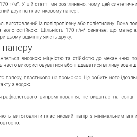
170 г/м². У цій статті ми розглянемо, чому цей синтетич
існий друк на пластиковому папері.
л, виготовлений із поліпропілену або поліетилену. Вона поє
а вологостійкою. Щільність 170 г/м² означає, що матері
и цьому відмінну якість друку.
 паперу
різняється високою міцністю та стійкістю до механічних п
ть часто використовуватися або піддаватися впливу зовнішн
ного паперу, пластикова не промокає. Це робить його ідеа
такту з водою.
льтрафіолетового випромінювання, не вицвітає на сонці 
зволяють виготовляти пластиковий папір з мінімальним вп
овторно.