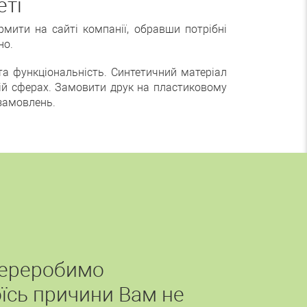
еті
мити на сайті компанії, обравши потрібні
но.
 та функціональність. Синтетичний матеріал
тій сферах. Замовити друк на пластиковому
 замовлень.
переробимо
їсь причини Вам не