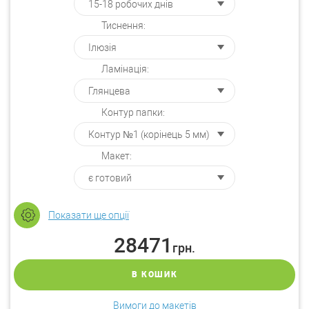
Тиснення:
Ламінація:
Контур папки:
Макет:
Показати ще опції
28471
грн.
В КОШИК
Вимоги до макетів