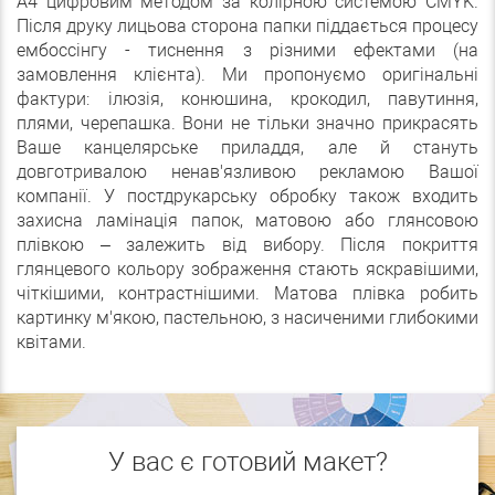
А4 цифровим методом за колірною системою CMYK.
Після друку лицьова сторона папки піддається процесу
ембоссінгу - тиснення з різними ефектами (на
замовлення клієнта). Ми пропонуємо оригінальні
фактури: ілюзія, конюшина, крокодил, павутиння,
плями, черепашка. Вони не тільки значно прикрасять
Ваше канцелярське приладдя, але й стануть
довготривалою ненав'язливою рекламою Вашої
компанії. У постдрукарську обробку також входить
захисна ламінація папок, матовою або глянсовою
плівкою – залежить від вибору. Після покриття
глянцевого кольору зображення стають яскравішими,
чіткішими, контрастнішими. Матова плівка робить
картинку м'якою, пастельною, з насиченими глибокими
квітами.
У вас є готовий макет?