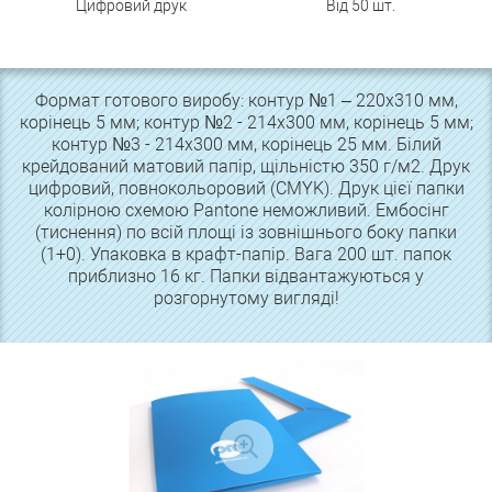
Цифровий друк
Від 50 шт.
Формат готового виробу: контур №1 – 220х310 мм,
корінець 5 мм; контур №2 - 214х300 мм, корінець 5 мм;
контур №3 - 214х300 мм, корінець 25 мм. Білий
крейдований матовий папір, щільністю 350 г/м2. Друк
цифровий, повнокольоровий (CMYK). Друк цієї папки
колірною схемою Pantone неможливий. Ембосінг
(тиснення) по всій площі із зовнішнього боку папки
(1+0). Упаковка в крафт-папір. Вага 200 шт. папок
приблизно 16 кг. Папки відвантажуються у
розгорнутому вигляді!