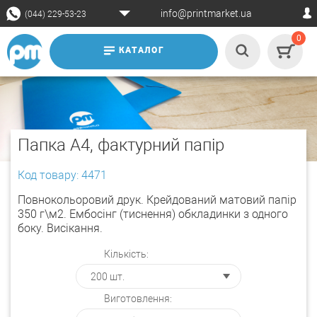
info@printmarket.ua
(044) 229-53-23
0
КАТАЛОГ
Папка А4, фактурний папір
Код товару: 4471
Повнокольоровий друк. Крейдований матовий папір
350 г\м2. Ембосінг (тиснення) обкладинки з одного
боку. Висікання.
Кількість:
Виготовлення: