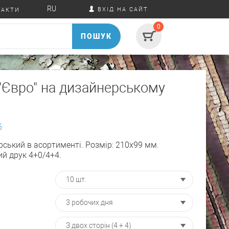
RU
ВХІД НА САЙТ
ТАКТИ
0
ПОШУК
"Євро" на дизайнерському
5
ський в асортименті. Розмір: 210х99 мм.
й друк 4+0/4+4.