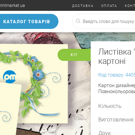
rintmarket.ua
ДОСТАВКА
ОПЛАТА
КОН
КАТАЛОГ ТОВАРІВ
Листівка 
ХІТ
картоні
Код товару: 440
Картон дизайнер
Повнокольорови
Кількість:
Виготовлення:
Друк: