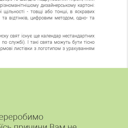
йрізноманітнішому дизайнерському картоні:
 щільності - товщі або тонші, в яскравих
та відтінків, цифровим методом, одно- та
иску свят існує ще календар нестандартних
по службі). І такі свята можуть бути тісно
ірмові листівки з логотипом з урахуванням
переробимо
їсь причини Вам не