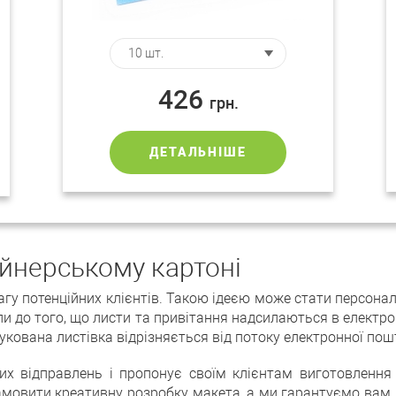
426
грн.
ДЕТАЛЬНІШЕ
айнерському картоні
вагу потенційних клієнтів. Такою ідеєю може стати персонал
и до того, що листи та привітання надсилаються в електр
укована листівка відрізняється від потоку електронної пош
х відправлень і пропонує своїм клієнтам виготовлення
замовити креативну розробку макета, а ми гарантуємо вам