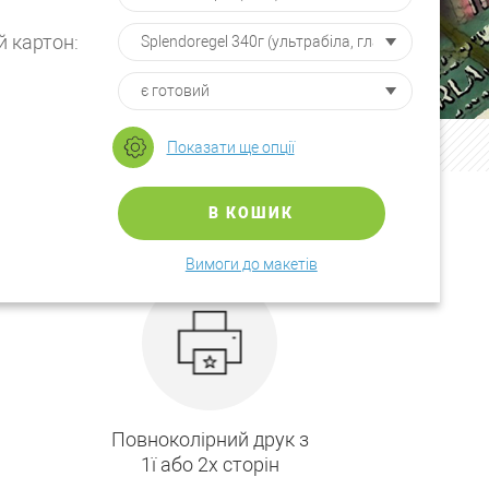
 картон:
Показати ще опції
В КОШИК
Вимоги до макетів
Повноколірний друк з
1ї або 2х сторін