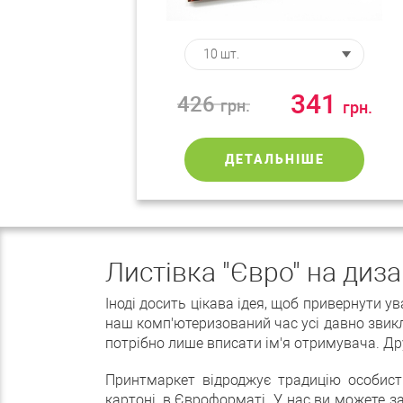
341
426
грн.
грн.
ДЕТАЛЬНІШЕ
Листівка "Євро" на диз
Іноді досить цікава ідея, щоб привернути у
наш комп'ютеризований час усі давно звикл
потрібно лише вписати ім'я отримувача. Др
Принтмаркет відроджує традицію особисти
картоні, в Євроформаті. У нас ви можете 