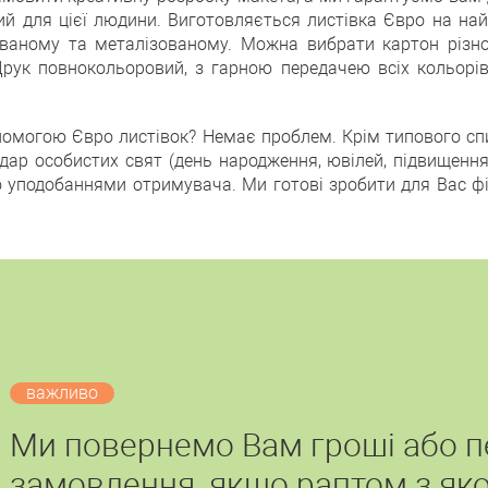
ий для цієї людини. Виготовляється листівка Євро на на
аному та металізованому. Можна вибрати картон різної
Друк повнокольоровий, з гарною передачею всіх кольорів 
допомогою Євро листівок? Немає проблем. Крім типового сп
ндар особистих свят (день народження, ювілей, підвищення 
о уподобаннями отримувача. Ми готові зробити для Вас ф
важливо
Ми повернемо Вам гроші або 
замовлення, якщо раптом з яко