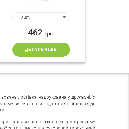
462
грн.
ДЕТАЛЬНІШЕ
ізована листівка, надрукована у друкарні. У
онному вигляді на стандартних шаблонах, де
ти.
 оригінальних листівок на дизайнерському
 добре та швидко надрукований тираж, який