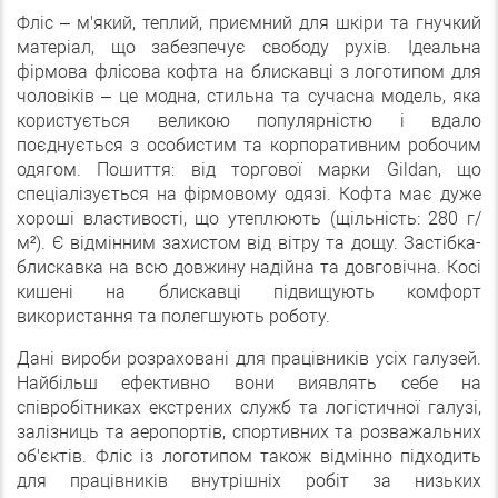
Фліс – м'який, теплий, приємний для шкіри та гнучкий
матеріал, що забезпечує свободу рухів. Ідеальна
фірмова флісова кофта на блискавці з логотипом для
чоловіків – це модна, стильна та сучасна модель, яка
користується великою популярністю і вдало
поєднується з особистим та корпоративним робочим
одягом. Пошиття: від торгової марки Gildan, що
спеціалізується на фірмовому одязі. Кофта має дуже
хороші властивості, що утеплюють (щільність: 280 г/
м²). Є відмінним захистом від вітру та дощу. Застібка-
блискавка на всю довжину надійна та довговічна. Косі
кишені на блискавці підвищують комфорт
використання та полегшують роботу.
Дані вироби розраховані для працівників усіх галузей.
Найбільш ефективно вони виявлять себе на
співробітниках екстрених служб та логістичної галузі,
залізниць та аеропортів, спортивних та розважальних
об'єктів. Фліс із логотипом також відмінно підходить
для працівників внутрішніх робіт за низьких