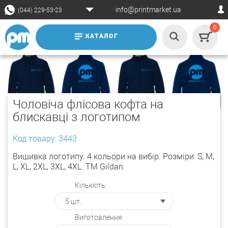
info@printmarket.ua
(044) 229-53-23
0
КАТАЛОГ
Чоловіча флісова кофта на
блискавці з логотипом
Код товару: 3443
Вишивка логотипу. 4 кольори на вибір. Розміри: S, M,
L, XL, 2XL, 3XL, 4XL. TM Gildan.
Кількість:
Виготовлення: