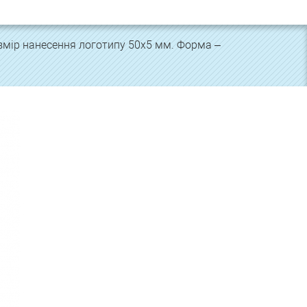
змір нанесення логотипу 50х5 мм. Форма –