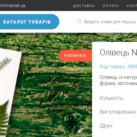
rintmarket.ua
ДОСТАВКА
ОПЛАТА
КОН
КАТАЛОГ ТОВАРІВ
Олівець N
НОВИНКА
Код товару: 480
Олівець із нату
форми, заточени
Кількість:
Виготовлення:
Друк: