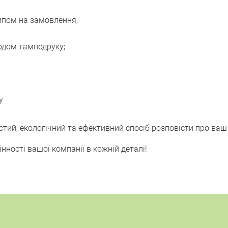
типом на замовлення;
одом тамподруку;
у.
стий, екологічний та ефективний спосіб розповісти про ваш
інності вашої компанії в кожній деталі!