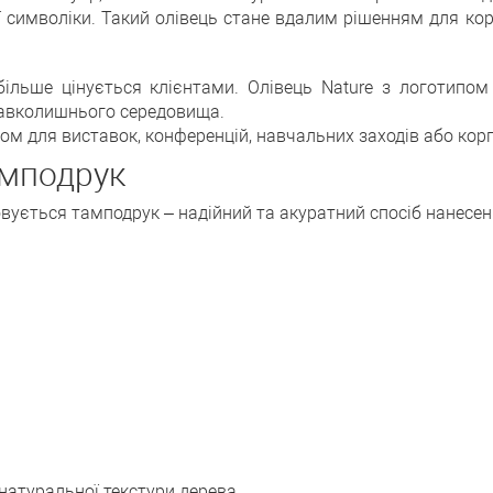
ї символіки. Такий олівець стане вдалим рішенням для кор
 більше цінується клієнтами. Олівець Nature з логотипо
навколишнього середовища.
пом для виставок, конференцій, навчальних заходів або кор
амподрук
товується тамподрук – надійний та акуратний спосіб нанесе
атуральної текстури дерева.