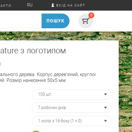
RU
ВХІД НА САЙТ
ТАКТИ
0
ПОШУК
ature з логотипом
8
рального дерева. Корпус дерев'яний, круглої
й. Розмір нанесення 50х5 мм.