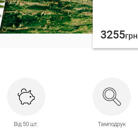
3255
грн
Від 50 шт.
Тамподрук