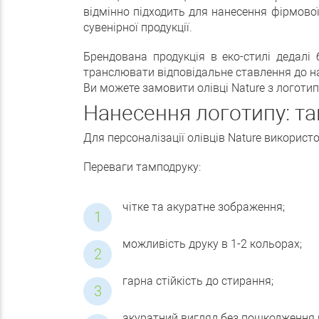
відмінно підходить для нанесення фірмово
сувенірної продукції.
Брендована продукція в еко-стилі дедалі
транслювати відповідальне ставлення до 
Ви можете замовити олівці Nature з логоти
Нанесення логотипу: т
Для персоналізації олівців Nature викорис
Переваги тамподруку:
чітке та акуратне зображення;
можливість друку в 1-2 кольорах;
гарна стійкість до стирання;
акуратний вигляд без пошкодження н