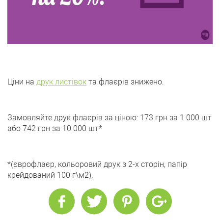
Ціни на
друк листівок
та флаєрів знижено.
Замовляйте друк флаєрів за ціною: 173 грн за 1 000 шт
або 742 грн за 10 000 шт*
*(єврофлаєр, кольоровий друк з 2-х сторін, папір
крейдований 100 г\м2).