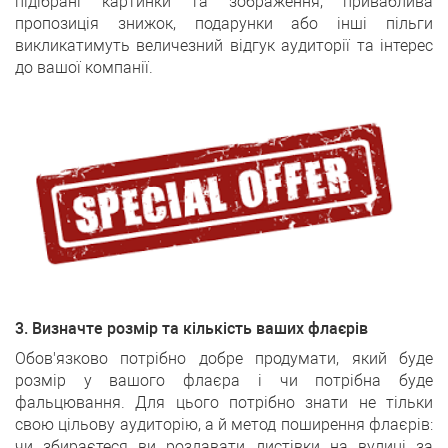
підібрані картинки та зображення, приваблива
пропозиція знижок, подарунки або інші пільги
викликатимуть величезний відгук аудиторії та інтерес
до вашої компанії.
3. Визначте розмір та кількість ваших флаєрів
Обов'язково потрібно добре продумати, який буде
розмір у вашого флаєра і чи потрібна буде
фальцювання. Для цього потрібно знати не тільки
свою цільову аудиторію, а й метод поширення флаєрів:
чи збираєтеся ви роздавати листівки на вулиці за