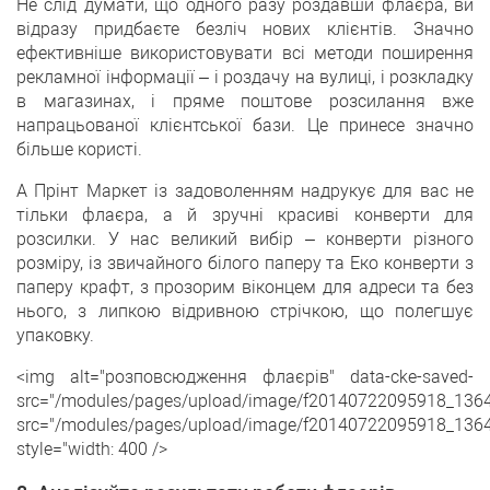
Не слід думати, що одного разу роздавши флаєра, ви
відразу придбаєте безліч нових клієнтів. Значно
ефективніше використовувати всі методи поширення
рекламної інформації – і роздачу на вулиці, і розкладку
в магазинах, і пряме поштове розсилання вже
напрацьованої клієнтської бази. Це принесе значно
більше користі.
А Прінт Маркет із задоволенням надрукує для вас не
тільки флаєра, а й зручні красиві конверти для
розсилки. У нас великий вибір – конверти різного
розміру, із звичайного білого паперу та Еко конверти з
паперу крафт, з прозорим віконцем для адреси та без
нього, з липкою відривною стрічкою, що полегшує
упаковку.
<img alt="розповсюдження флаєрів" data-cke-saved-
src="/modules/pages/upload/image/f20140722095918_1364
src="/modules/pages/upload/image/f20140722095918_1364
style="width: 400 />