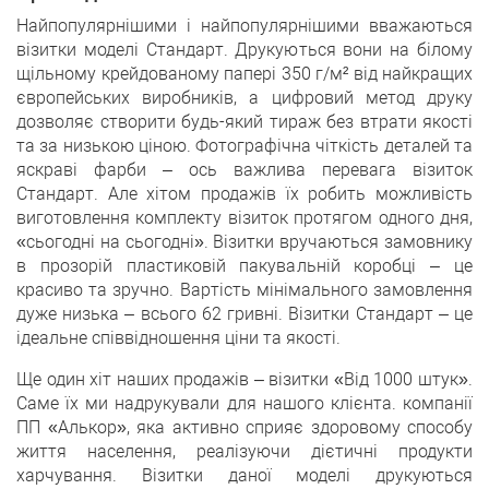
Найпопулярнішими і найпопулярнішими вважаються
візитки моделі Стандарт. Друкуються вони на білому
щільному крейдованому папері 350 г/м² від найкращих
європейських виробників, а цифровий метод друку
дозволяє створити будь-який тираж без втрати якості
та за низькою ціною. Фотографічна чіткість деталей та
яскраві фарби – ось важлива перевага візиток
Стандарт. Але хітом продажів їх робить можливість
виготовлення комплекту візиток протягом одного дня,
«сьогодні на сьогодні». Візитки вручаються замовнику
в прозорій пластиковій пакувальній коробці – це
красиво та зручно. Вартість мінімального замовлення
дуже низька – всього 62 гривні. Візитки Стандарт – це
ідеальне співвідношення ціни та якості.
Ще один хіт наших продажів – візитки «Від 1000 штук».
Саме їх ми надрукували для нашого клієнта. компанії
ПП «Алькор», яка активно сприяє здоровому способу
життя населення, реалізуючи дієтичні продукти
харчування. Візитки даної моделі друкуються