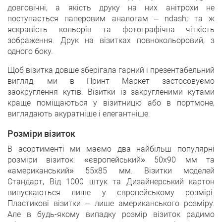
довговічні, а якість друку на них анітрохи не
поступається паперовим аналогам – ndash; та ж
яскравість кольорів та фотографічна чіткість
зображення. Друк на візитках повнокольоровий, з
одного боку.
Щоб візитка довше зберігала гарний і презентабельний
вигляд, ми в Принт Маркет застосовуємо
заокруглення кутів. Візитки із закругленими кутами
краще поміщаються у візитницю або в портмоне,
виглядають акуратніше і елегантніше.
Розміри візиток
В асортименті ми маємо два найбільш популярні
розміри візиток: «європейський» 50х90 мм та
«американський» 55х85 мм. Візитки моделей
Стандарт, Від 1000 штук та Дизайнерський картон
випускаються лише у європейському розмірі.
Пластикові візитки – лише американського розміру.
Але в будь-якому випадку розмір візиток радимо