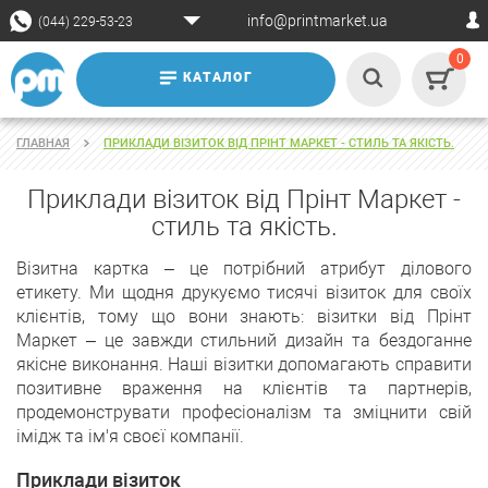
info@printmarket.ua
(044) 229-53-23
0
КАТАЛОГ
ГЛАВНАЯ
ПРИКЛАДИ ВІЗИТОК ВІД ПРІНТ МАРКЕТ - СТИЛЬ ТА ЯКІСТЬ.
Приклади візиток від Прінт Маркет -
стиль та якість.
Візитна картка – це потрібний атрибут ділового
етикету. Ми щодня друкуємо тисячі візиток для своїх
клієнтів, тому що вони знають: візитки від Прінт
Маркет – це завжди стильний дизайн та бездоганне
якісне виконання. Наші візитки допомагають справити
позитивне враження на клієнтів та партнерів,
продемонструвати професіоналізм та зміцнити свій
імідж та ім'я своєї компанії.
Приклади візиток