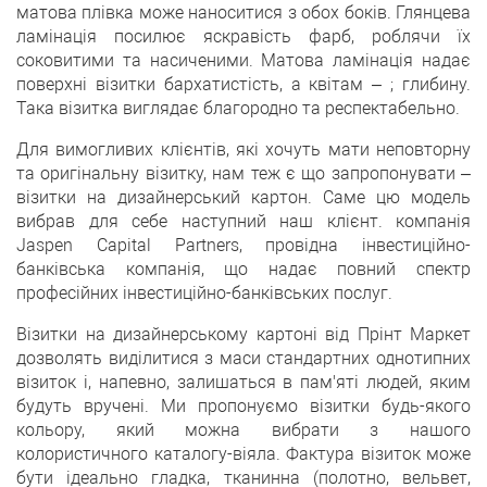
матова плівка може наноситися з обох боків. Глянцева
ламінація посилює яскравість фарб, роблячи їх
соковитими та насиченими. Матова ламінація надає
поверхні візитки бархатистість, а квітам – ; глибину.
Така візитка виглядає благородно та респектабельно.
Для вимогливих клієнтів, які хочуть мати неповторну
та оригінальну візитку, нам теж є що запропонувати –
візитки на дизайнерський картон. Саме цю модель
вибрав для себе наступний наш клієнт. компанія
Jaspen Capital Partners, провідна інвестиційно-
банківська компанія, що надає повний спектр
професійних інвестиційно-банківських послуг.
Візитки на дизайнерському картоні від Прінт Маркет
дозволять виділитися з маси стандартних однотипних
візиток і, напевно, залишаться в пам'яті людей, яким
будуть вручені. Ми пропонуємо візитки будь-якого
кольору, який можна вибрати з нашого
колористичного каталогу-віяла. Фактура візиток може
бути ідеально гладка, тканинна (полотно, вельвет,