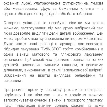
оксамит, льон), ультрасучасна футуристична, гумова
або металізована. Друк за бажанням клієнта – з
одного або з двох сторін, одно- або багатобарвна.
Створити унікальні та незабутні візитки ми також
можемо, застосувавши під час друку вибірковий лак,
який дозволяє виділяти деякі деталі зображення. Цей
метод зробить візитку справжнім витвором мистецтва.
Дуже часто наші фахівці в друкарні застосовують
гібридне лакування TWIN-SPOT, тобто комбінування в
одній візитці матового та глянсового лакування
одночасно. Цей спосіб дає ідеальне поєднання тонких
деталей, виконаних сильним глянцем, з великими
ділянками, виконаними в стилі "апельсинової шкірки".
Зображення на візитці виглядає рельєфним та
яскравим.
Прогресивні кроки у розвитку рекламної поліграфії
відбилися і на візитках – ми з гордістю можемо
запропонуватиü сучасні візитки із прозорого пластику.
Наші пластикові візитки солідні, красиві та дуже