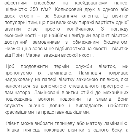
офсетним способом на крейдованому папері
щільністю 350 г/м2. Кольоровий друк з одного або
двох сторін – за бажанням клієнта. Ці візитки
популярні тим, що при великому тиражі вартість однієї
візитки стає просто копійчаною. З погляду
економічності – це найбільш вигідний варіант візиток,
доступний замовникам з обмеженим бюджетом.
Низька ціна зовсім не відбивається на якості – візитки
від Прінт Маркет завжди високої якості.
Щоб продовжити термін служби візиток, ми
пропонуємо їх ламінацію. Ламінація покриває
надруковану на папері візитку захисною плівкою, яка
наноситься за допомогою спеціального пристрою –
ламінатора. Ламіновані візитки стійкі до механічних
пошкоджень, вологи, подряпин та зламів. Вони
служать значно довше і виглядають набагато
красивішими та представницькішими.
Клієнт може вибрати глянцеву або матову ламінацію.
Плівка глянець покриває візитки з одного боку, а