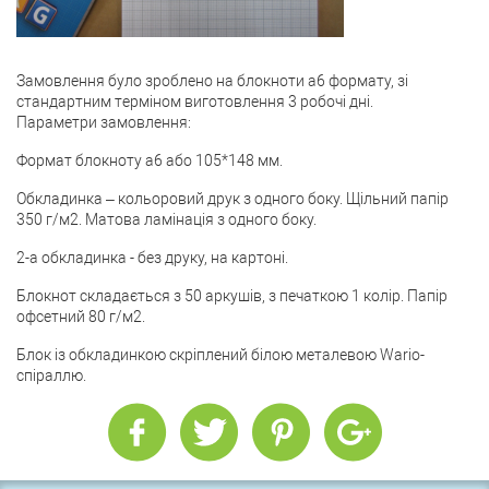
Замовлення було зроблено на блокноти а6 формату, зі
стандартним терміном виготовлення 3 робочі дні.
Параметри замовлення:
Формат блокноту а6 або 105*148 мм.
Обкладинка – кольоровий друк з одного боку. Щільний папір
350 г/м2. Матова ламінація з одного боку.
2-а обкладинка - без друку, на картоні.
Блокнот складається з 50 аркушів, з печаткою 1 колір. Папір
офсетний 80 г/м2.
Блок із обкладинкою скріплений білою металевою Wario-
спіраллю.