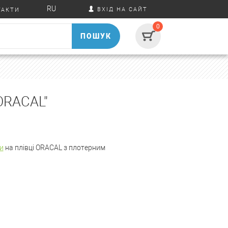
RU
ВХІД НА САЙТ
ТАКТИ
0
ПОШУК
ORACAL"
и
на плівці ORACAL з плотерним