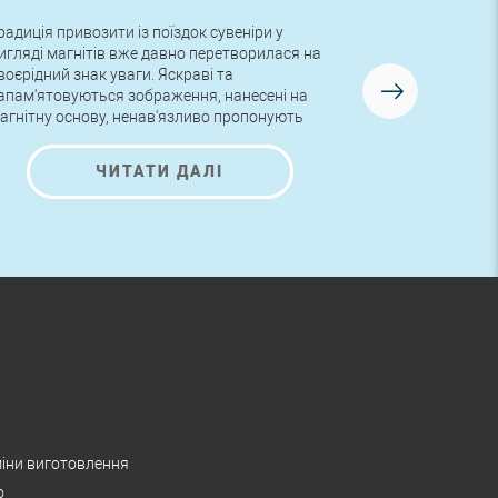
радиція привозити із поїздок сувеніри у
Друзі, в неді
игляді магнітів вже давно перетворилася на
замовлення з
воєрідний знак уваги. Яскраві та
логотипом! Ру
апам'ятовуються зображення, нанесені на
для нашого но
агнітну основу, ненав'язливо пропонують
знайомитися з поданою на них інформацією
а помилуватися гарними малюнками.
ЧИТАТИ ДАЛІ
іни виготовлення
о