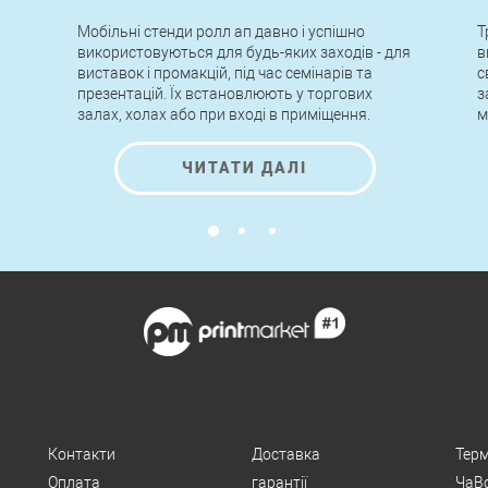
Мобільні стенди ролл ап давно і успішно
Т
використовуються для будь-яких заходів - для
в
виставок і промакцій, під час семінарів та
с
презентацій. Їх встановлюють у торгових
з
залах, холах або при вході в приміщення.
м
о
т
ЧИТАТИ ДАЛІ
Контакти
Доставка
Терм
Оплата
гарантії
ЧаВ