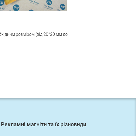
бхідним розміром (від 20*20 мм до
Рекламні магніти та їх різновиди
Перше