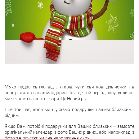
М'яко падає світло від ліхтарів, чути святкові дзвіночки і в
повітрі витає запах мандарин. Так, це той період часу, коли всі
ми чекаємо на свято і чари. Це Новий рік.
І це той час, коли ми шукаємо подарунки нашим близьким і
рідним.
Якщо Вам потрібні подарунки для Ваших близьких – замовте
оригінальний календар, з фото Ваших рідних.. або, наприклад, з
фото з відпустки чи дня народження.< /p>