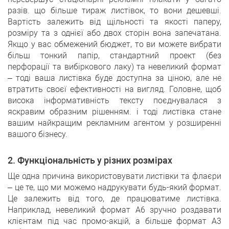
разів. що більше тираж листівок, то вони дешевші.
Вартість залежить від щільності та якості паперу,
розміру та з однієї або двох сторін вона запечатана.
Якщо у вас обмежений бюджет, то ви можете вибрати
більш тонкий папір, стандартний проект (без
перфорації та вибіркового лаку) та невеликий формат
– тоді ваша листівка буде доступна за ціною, але не
втратить своєї ефективності на вигляд. Головне, щоб
висока інформативність тексту поєднувалася з
яскравим образним рішенням. і тоді листівка стане
вашим найкращим рекламним агентом у розширенні
вашого бізнесу.
2. Функціональність у різних розмірах
Ще одна причина використовувати листівки та флаєри
– це те, що ми можемо надрукувати будь-який формат.
Це залежить від того, де працюватиме листівка.
Наприклад, невеликий формат A6 зручно роздавати
клієнтам під час промо-акцій, а більше формат A3