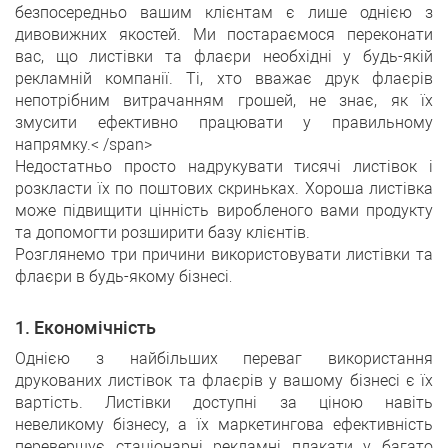
безпосередньо вашим клієнтам є лише однією з
дивовижних якостей. Ми постараємося переконати
вас, що листівки та флаєри необхідні у будь-якій
рекламній компанії. Ті, хто вважає друк флаєрів
непотрібним витрачанням грошей, не знає, як їх
змусити ефективно працювати у правильному
напрямку.< /span>
Недостатньо просто надрукувати тисячі листівок і
розкласти їх по поштових скриньках. Хороша листівка
може підвищити цінність виробленого вами продукту
та допомогти розширити базу клієнтів.
Розглянемо три причини використовувати листівки та
флаєри в будь-якому бізнесі
.
1. Економічність
Однією з найбільших переваг використання
друкованих листівок та флаєрів у вашому бізнесі є їх
вартість. Листівки доступні за ціною навіть
невеликому бізнесу, а їх маркетингова ефективність
перевершує стаціонарні рекламні плакати у багато