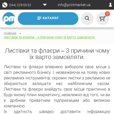
info@printmarket.ua
(044) 229-53-23
0
КАТАЛОГ
ГЛАВНАЯ
ЛИСТІВКИ ТА ФЛАЄРИ – 3 ПРИЧИНИ ЧОМУ ЇХ ВАРТО ЗАМОВЛЯТИ.
Листівки та флаєри – 3 причини чому
їх варто замовляти.
Листівки та флаєри впевнено вибороли своє місце у
світі рекламного бізнесу. І, незважаючи на появу нових
рекламних інструментів, скромні листки з рекламою не
збираються залишати нас найближчим часом.
Листівки та флаєри знайдуть своє місце практично в
будь-якому плані маркетингу, незалежно від того, чи ви
є дрібним приватним підприємцем або великою
компанією.
Їх здатність швидко доставити інформацію