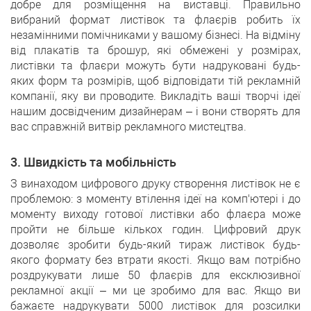
добре для розміщення на виставці. Правильно
вибраний формат листівок та флаєрів робить їх
незамінними помічниками у вашому бізнесі. На відміну
від плакатів та брошур, які обмежені у розмірах,
листівки та флаєри можуть бути надруковані будь-
яких форм та розмірів, щоб відповідати тій рекламній
компанії, яку ви проводите. Викладіть ваші творчі ідеї
нашим досвідченим дизайнерам – і вони створять для
вас справжній витвір рекламного мистецтва.
3. Швидкість та мобільність
З винаходом цифрового друку створення листівок не є
проблемою: з моменту втілення ідеї на комп'ютері і до
моменту виходу готової листівки або флаєра може
пройти не більше кількох годин. Цифровий друк
дозволяє зробити будь-який тираж листівок будь-
якого формату без втрати якості. Якщо вам потрібно
роздрукувати лише 50 флаєрів для ексклюзивної
рекламної акції – ми це зробимо для вас. Якщо ви
бажаєте надрукувати 5000 листівок для розсилки