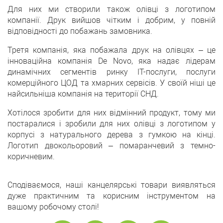
Для них ми створили також олівці з логотипом
компанії. Друк вийшов чітким і добрим, у повній
відповідності до побажань замовника.
Третя компанія, яка побажала друк на олівцях – це
інноваційна компанія De Novo, яка надає лідерам
динамічних сегментів ринку ІТ-послуги, послуги
комерційного ЦОД та хмарних сервісів. У своїй ніші це
найсильніша компанія на території СНД.
Хотілося зробити для них відмінний продукт, тому ми
постаралися і зробили для них олівці з логотипом у
корпусі з натурального дерева з гумкою на кінці.
Логотип двокольоровий – помаранчевий з темно-
коричневим.
Сподіваємося, наші канцелярські товари виявляться
дуже практичним та корисним інструментом на
вашому робочому столі!