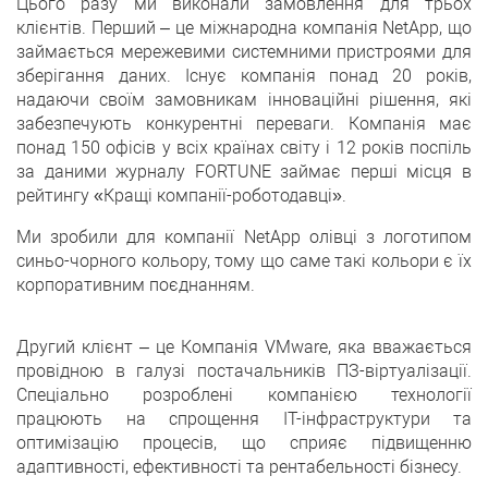
Цього разу ми виконали замовлення для трьох
клієнтів. Перший – це міжнародна компанія NetApp, що
займається мережевими системними пристроями для
зберігання даних. Існує компанія понад 20 років,
надаючи своїм замовникам інноваційні рішення, які
забезпечують конкурентні переваги. Компанія має
понад 150 офісів у всіх країнах світу і 12 років поспіль
за даними журналу FORTUNE займає перші місця в
рейтингу «Кращі компанії-роботодавці».
Ми зробили для компанії NetApp олівці з логотипом
синьо-чорного кольору, тому що саме такі кольори є їх
корпоративним поєднанням.
Другий клієнт – це Компанія VMware, яка вважається
провідною в галузі постачальників ПЗ-віртуалізації.
Спеціально розроблені компанією технології
працюють на спрощення ІТ-інфраструктури та
оптимізацію процесів, що сприяє підвищенню
адаптивності, ефективності та рентабельності бізнесу.