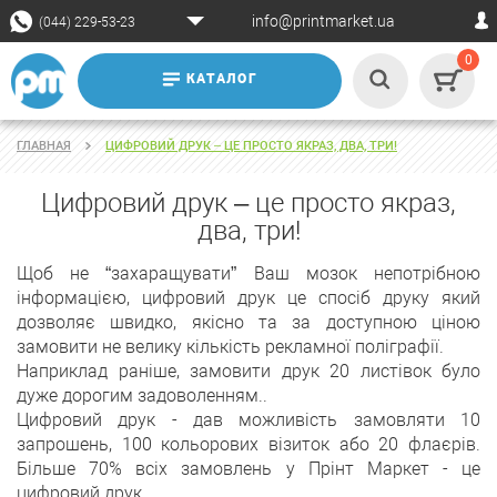
info@printmarket.ua
(044) 229-53-23
0
КАТАЛОГ
ГЛАВНАЯ
ЦИФРОВИЙ ДРУК – ЦЕ ПРОСТО ЯКРАЗ, ДВА, ТРИ!
Цифровий друк – це просто якраз,
два, три!
Щоб не “захаращувати” Ваш мозок непотрібною
інформацією, цифровий друк це спосіб друку який
дозволяє швидко, якісно та за доступною ціною
замовити не велику кількість рекламної поліграфії.
Наприклад раніше, замовити друк 20 листівок було
дуже дорогим задоволенням..
Цифровий друк - дав можливість замовляти 10
запрошень, 100 кольорових візиток або 20 флаєрів.
Більше 70% всіх замовлень у Прінт Маркет - це
цифровий друк.