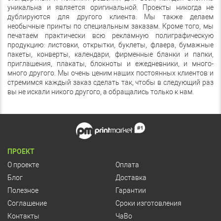
уникальна и является оригинальной. Проекты никогда не
дублируются для другого клиента. Мы также делаем
необычные принты по специальным заказам. Кроме того, мы
печатаем практически всю рекламную полиграфическую
продукцию: листовки, открытки, буклеты, флаера, бумажные
пакеты, конверты, календари, фирменные бланки и папки,
приглашения, плакаты, блокноты и ежедневники, и много-
много другого. Мы очень ценим наших постоянных клиентов и
стремимся каждый заказ сделать так, чтобы в следующий раз
вы не искали никого другого, а обращались только к нам.
ПРОЕКТ
О проекте
Оплата
Блог
Доставка
Полезное
Гарантии
Соглашение
Сроки изготовления
Контакты
ЧаВо