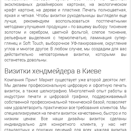
эксклюзивных дизайнерских картонах, на экологическом
крафт картоне, на дереве и пластике. Печать полноцветная,
яркая и четкая. Чтобы визитки рукодельницы выглядели еще
лучше, рекомендуем воспользоваться постпечатными
методами улучшения продукции – по вашему выбору: тиснение
золотом и серебром, цветной фольгой, слепое тиснение,
рельефные выделения с термопечатью, ламинация супер-
глянец и Soft Touch, выборочное УФ-лакирование, скругление
углов и многое другое. В любом случае, мы создадим для вас
действительно неповторимые визитки, которыми вы
останетесь довольны.
Визитки хендмейдера в Киеве
Компания Принт Маркет существует уже второй десяток лет.
Мы делаем профессиональную цифровую и офсетную печать
визиток, а также шелкографию. Многолетний опыт работы в
индустрии печати и цифровой графики, поддерживаемый
собственной профессиональной технической базой, позволяет
нам удовлетворить практически все требования клиентов. Мы
специализируемся на печати визиток качественно, быстро и по
низким ценам. Все наши дизайны визиток сделаны
индивидуально для конкретного клиента, у нас нет
стандартных и похожих решений для всех, каждая визитка