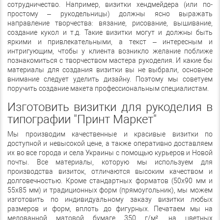
сотрудничество. Например, визитки хендмейдера (или по-
простому – рукодельницы) должны ясно выражать
направление творчества: вязание, рисование, вышивание,
создание кукол и т.д. Такие визитки могут и должны быть
яркими и привлекательными, а текст – интересным и
интригующим, чтобы у клиента возникло желание поближе
познакомиться с творчеством мастера рукоделия. И какие бы
материалы для создания визитки вы не выбрали, основное
внимание следует уделить дизайну. Поэтому мы советуем
поручить создание макета профессиональным специалистам.
Изготовить визитки для рукоделия в
типографии "Принт Маркет"
Мы производим качественные и красивые визитки по
доступной и невысокой цене, а также оперативно доставляем
их во все города и села Украины с помощью курьеров и Новой
почты. Все материалы, которую мы используем для
производства визиток, отличаются высоким качеством и
долговечностью. Кроме стандартных форматов (50х90 мм и
55х85 мм) и традиционных форм (прямоугольник), мы можем
изготовить по индивидуальному заказу визитки любых
размеров и форм, вплоть до фигурных. Печатаем мы на
мелованной матовой бумаге 350 г/м², на цветных