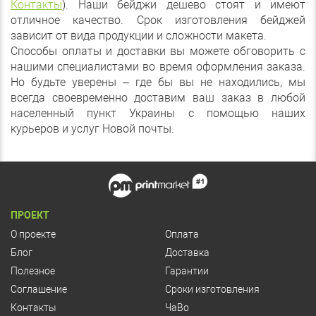
Контакты
). Наши бейджи дешево стоят и имеют
отличное качество. Срок изготовления бейджей
зависит от вида продукции и сложности макета.
Способы оплаты и доставки вы можете обговорить с
нашими специалистами во время оформления заказа.
Но будьте уверены – где бы вы не находились, мы
всегда своевременно доставим ваш заказ в любой
населенный пункт Украины с помощью наших
курьеров и услуг Новой почты.
ПРОЕКТ
О проекте
Оплата
Блог
Доставка
Полезное
Гарантии
Соглашение
Сроки изготовления
Контакты
ЧаВо