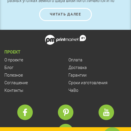
разных уголках земного шара визитки отличаются и по
размеру. Например, стандартный американский размер
визиток отличается от стандартного европейского. В чем
ЧИТАТЬ ДАЛЕЕ
же различия американского и европейского стандартов?
ПРОЕКТ
О проекте
Оплата
Блог
Доставка
Полезное
Гарантии
Соглашение
Сроки изготовления
Контакты
ЧаВо