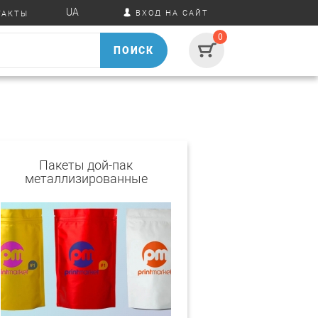
UA
ВХОД НА САЙТ
ТАКТЫ
0
ПОИСК
Пакеты дой-пак
металлизированные
цветные