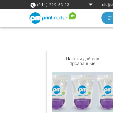
info@p
(044) 229-53-23
Пакеты дой-пак
прозрачные