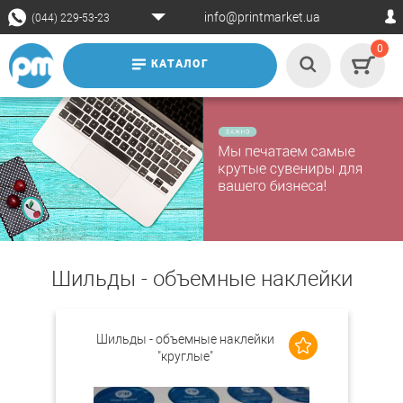
info@printmarket.ua
(044) 229-53-23
0
КАТАЛОГ
Шильды - объемные наклейки
Шильды - объемные наклейки
"круглые"