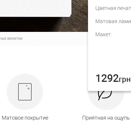
Цветная печат
Матовая лами
Макет:
НЫЕ ВИЗИТКИ
1292
грн
Матовое покрытие
Приятная на ощупь