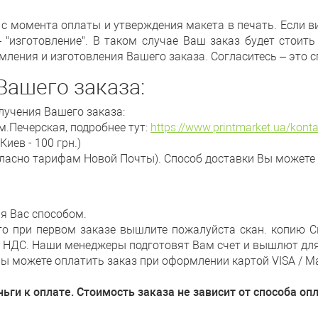
я с момента оплаты и утверждения макета в печать. Если в
– "изготовление". В таком случае Ваш заказ будет стоить
ления и изготовления Вашего заказа. Согласитесь – это с
Вашего заказа:
лучения Вашего заказа:
м.Печерская, подробнее тут:
https://www.printmarket.ua/kont
иев - 100 грн.)
огласно тарифам Новой Почты). Способ доставки Вы можете
я Вас способом.
 то при первом заказе вышлите пожалуйста скан. копию С
а НДС. Наши менеджеры подготовят Вам счет и вышлют дл
 Вы можете оплатить заказ при оформлении картой VISA / Ma
ги к оплате. Стоимость заказа не зависит от способа оп