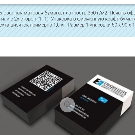
ованная матовая бумага, плотность 350 г/м2. Печать офсе
или с 2х сторон (1+1). Упаковка в фирменную крафт бумагу.
кта визиток примерно 1,0 кг. Размер 1 упаковки 50 х 90 х 