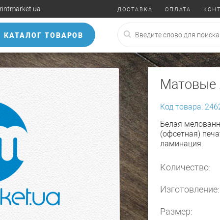
rintmarket.ua
ДОСТАВКА
ОПЛАТА
КОН
КАТАЛОГ ТОВАРОВ
Матовые 
Код товара: 246
Белая мелованн
(офсетная) печ
ламинация.
Количество:
Изготовление:
Размер: