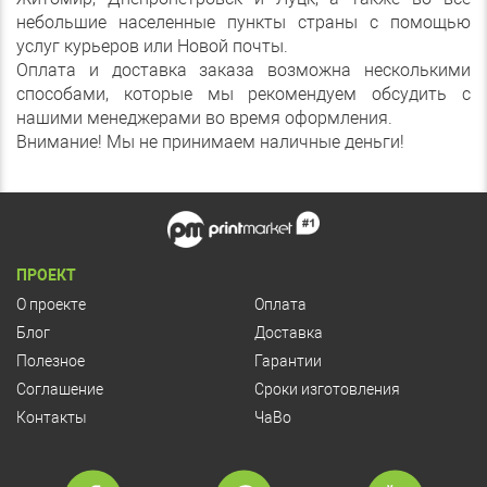
небольшие населенные пункты страны с помощью
услуг курьеров или Новой почты.
Оплата и доставка заказа возможна несколькими
способами, которые мы рекомендуем обсудить с
нашими менеджерами во время оформления.
Внимание! Мы не принимаем наличные деньги!
ПРОЕКТ
О проекте
Оплата
Блог
Доставка
Полезное
Гарантии
Соглашение
Сроки изготовления
Контакты
ЧаВо