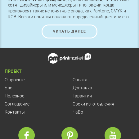
хотят дизайнеры или менеджеры типографии, когда
произносят такие непонятные слова, как Pantone, CMYK и
RGB. Все эти понятия означают определенный цвет или его
оттенок, поэтому чтобы получить именно то, что нужно,
следует разбираться в этих названиях.
ЧИТАТЬ ДАЛЕЕ
ПРОЕКТ
О проекте
Оплата
Блог
Доставка
Полезное
Гарантии
Соглашение
Сроки изготовления
Контакты
ЧаВо