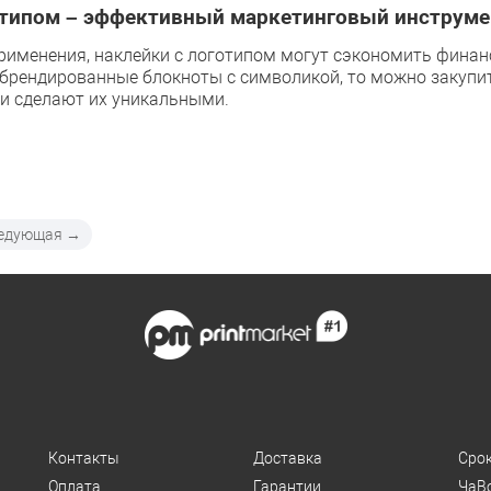
отипом – эффективный маркетинговый инструме
именения, наклейки с логотипом могут сэкономить финан
 брендированные блокноты с символикой, то можно закупи
ки сделают их уникальными.
едующая →
Контакты
Доставка
Сро
Оплата
Гарантии
ЧаВ