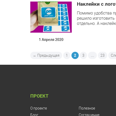
Наклейки с лог
Помимо удобства пр
решило изготовить
отдельно. А наклей
1 Апреля 2020
← Предыдущая
1
2
3
…
23
Сл
ПРОЕКТ
О проекте
Полезное
Блог
Соглашение