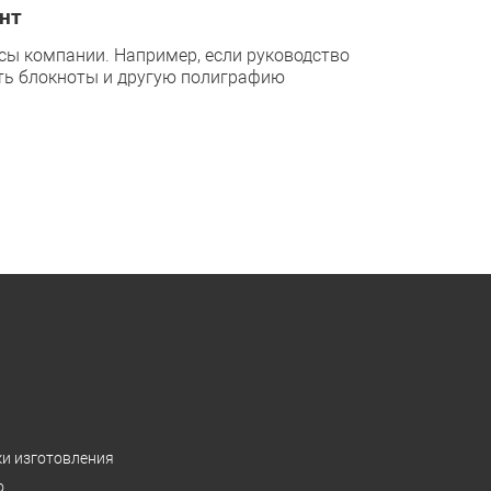
нт
сы компании. Например, если руководство
ть блокноты и другую полиграфию
ки изготовления
о