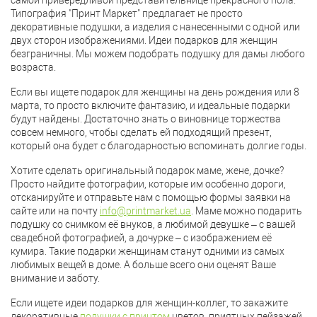
самой привередливой представительнице прекрасного пола.
Типография "Принт Маркет" предлагает не просто
декоративные подушки, а изделия с нанесенными с одной или
двух сторон изображениями. Идеи подарков для женщин
безграничны. Мы можем подобрать подушку для дамы любого
возраста.
Если вы ищете подарок для женщины на день рождения или 8
марта, то просто включите фантазию, и идеальные подарки
будут найдены. Достаточно знать о виновнице торжества
совсем немного, чтобы сделать ей подходящий презент,
который она будет с благодарностью вспоминать долгие годы.
Хотите сделать оригинальный подарок маме, жене, дочке?
Просто найдите фотографии, которые им особенно дороги,
отсканируйте и отправьте нам с помощью формы заявки на
сайте или на почту
info@printmarket.ua
. Маме можно подарить
подушку со снимком её внуков, а любимой девушке – с вашей
свадебной фотографией, а дочурке – с изображением её
кумира. Такие подарки женщинам станут одними из самых
любимых вещей в доме. А больше всего они оценят Ваше
внимание и заботу.
Если ищете идеи подарков для женщин-коллег, то закажите
декоративные
подушки с принтом
цветов, приятных пейзажей,