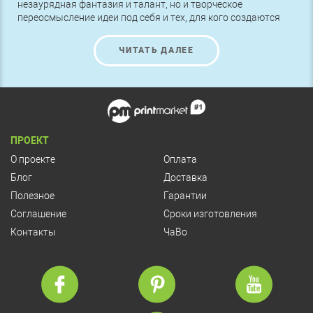
незаурядная фантазия и талант, но и творческое
переосмысление идеи под себя и тех, для кого создаются
поздравительные открытки. Если вы не чувствуете в себе
достаточно сил, чтобы создать что-то поразительное и
ЧИТАТЬ ДАЛЕЕ
оригинальное – обращайтесь к нам, в Принт Маркет. У нас
работают очень талантливые специалисты, которые не
только помогут создать уникальный дизайн, но и
качественно и быстро напечатают любой тираж новогодних
открыток, даже в единичном экземпляре.
ПРОЕКТ
О проекте
Оплата
Блог
Доставка
Полезное
Гарантии
Соглашение
Сроки изготовления
Контакты
ЧаВо