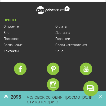
ПРОЕКТ
О проекте
Оплата
Блог
Доставка
Полезное
Гарантии
Соглашение
Сроки изготовления
Контакты
ЧаВо
2095
человек сегодня просмотрели
© Copyright 2026 PrintMarket
эту категорию
Разработка сайта:
VIS-A-VIS