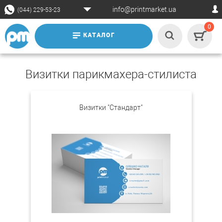
info@printmarket.ua
(044) 229-53-23
0
КАТАЛОГ
Визитки парикмахера-стилиста
Визитки "Стандарт"