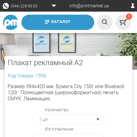
info@printmarket.ua
(044) 229-53-23
0
КАТАЛОГ
Плакат рекламный А2
Код товара: 1936
Размер 594x420 мм. Бумага City 150г или Blueback
120г. Полноцветная (широкоформатная) печать
CMYK. Ламинация.
Количество:
Изготовление: