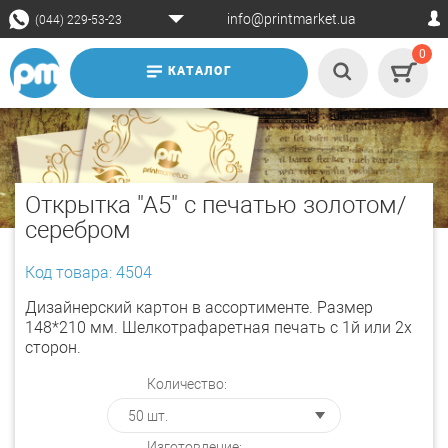
info@printmarket.ua
(044) 229-53-23
0
КАТАЛОГ
Открытка "А5" с печатью золотом/
серебром
Код товара: 4504
Дизайнерский картон в ассортименте. Размер
148*210 мм. Шелкотрафаретная печать с 1й или 2х
сторон.
Количество:
Изготовление: