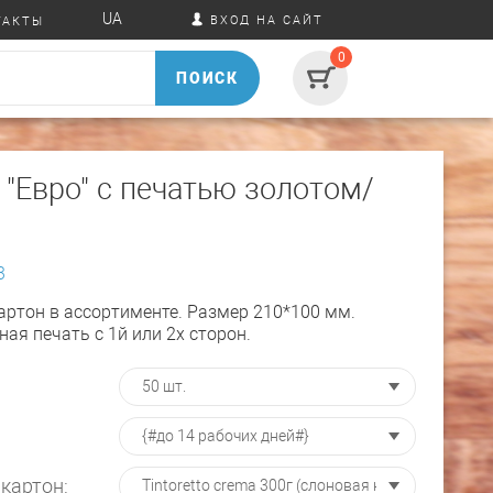
UA
ВХОД НА САЙТ
ТАКТЫ
0
ПОИСК
 "Евро" с печатью золотом/
3
артон в ассортименте. Размер 210*100 мм.
ая печать с 1й или 2х сторон.
картон: