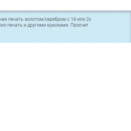
ая печать золотом/серебром с 1й или 2х
жно печать и другими красками. Просчет