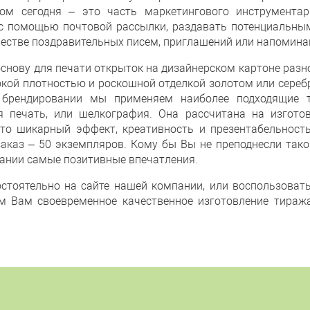
пом сегодня – это часть маркетингового инструмент
 с помощью почтовой рассылки, раздавать потенциальным
честве поздравительных писем, приглашений или напомина
основу для печати
открыток на дизайнерском картоне разно
окой плотностью и роскошной отделкой золотом или сере
 брендировании мы применяем наиболее подходящие т
 печать, или шелкография. Она рассчитана на изгото
то шикарный эффект, креативность и презентабельность.
аказ – 50 экземпляров. Кому бы Вы не преподнесли тако
ании самые позитивные впечатления.
стоятельно на сайте нашей компании, или воспользовать
ем Вам своевременное качественное изготовление тираж