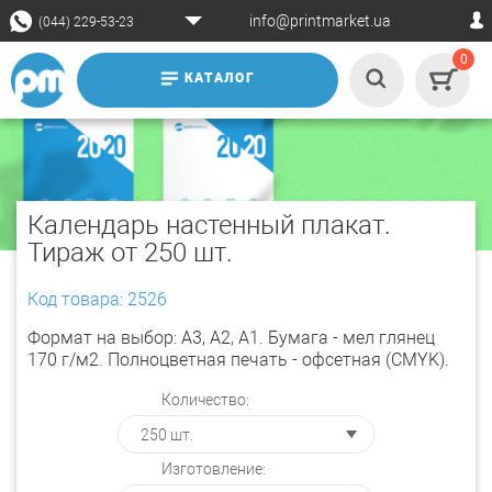
info@printmarket.ua
(044) 229-53-23
0
КАТАЛОГ
Календарь настенный плакат.
Тираж от 250 шт.
Код товара: 2526
Формат на выбор: А3, А2, А1. Бумага - мел глянец
170 г/м2. Полноцветная печать - офсетная (CMYK).
Количество:
Изготовление: