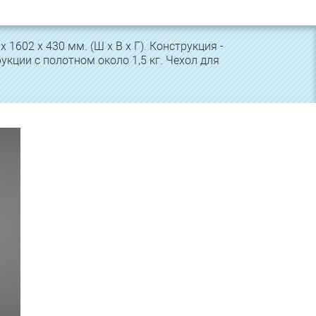
х 1602 х 430 мм. (Ш х В х Г). Конструкция -
укции с полотном около 1,5 кг. Чехол для