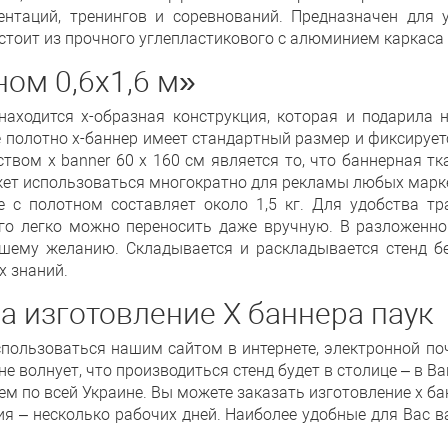
ентаций, тренингов и соревнований. Предназначен для
стоит из прочного углепластикового с алюминием каркаса 
ном 0,6х1,6 м»
находится х-образная конструкция, которая и подарила
е полотно x-баннер имеет стандартный размер и фиксируе
вом x banner 60 x 160 см является то, что баннерная тк
жет использоваться многократно для рекламы любых марк
 с полотном составляет около 1,5 кг. Для удобства тр
го легко можно переносить даже вручную. В разложенно
ему желанию. Складывается и раскладывается стенд без
х знаний.
а изготовление Х баннера паук
оспользоваться нашим сайтом в интернете, электронной п
не волнует, что производиться стенд будет в столице – в В
м по всей Украине. Вы можете заказать изготовление х ба
ния – несколько рабочих дней. Наиболее удобные для Вас