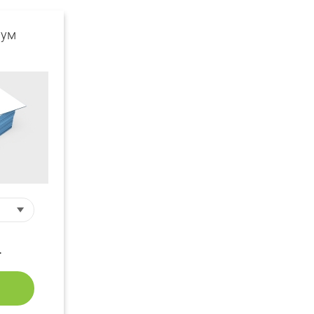
иум
.