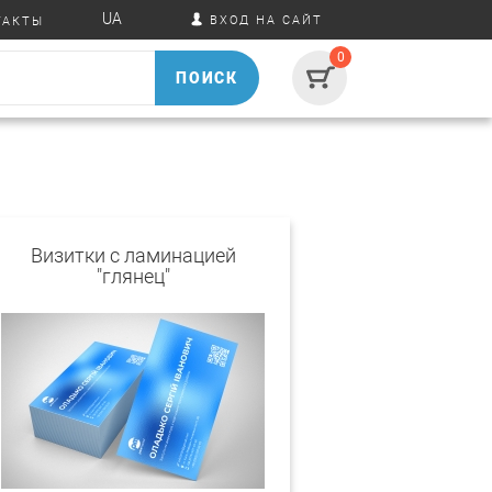
UA
ВХОД НА САЙТ
ТАКТЫ
0
ПОИСК
Визитки c ламинацией
"глянец"