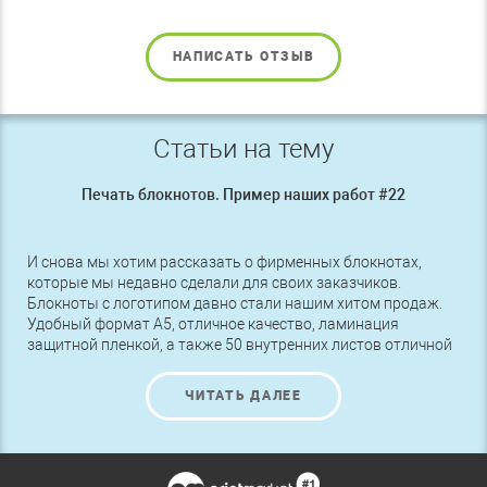
НАПИСАТЬ ОТЗЫВ
Статьи на тему
Печать блокнотов. Пример наших работ #22
И снова мы хотим рассказать о фирменных блокнотах,
которые мы недавно сделали для своих заказчиков.
Блокноты с логотипом давно стали нашим хитом продаж.
Удобный формат А5, отличное качество, ламинация
защитной пленкой, а также 50 внутренних листов отличной
бумаги, закрепленных на металлической пружине – таков
стандартный вид наших блокнотов. Конечно же, по
ЧИТАТЬ ДАЛЕЕ
желанию каждого клиента мы вносим изменения в базовую
модель, а наши дизайнеры предоставляют несколько
вариантов оформления блокнотов на