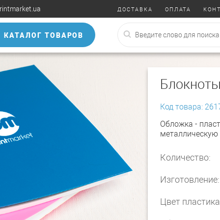
rintmarket.ua
ДОСТАВКА
ОПЛАТА
КОН
КАТАЛОГ ТОВАРОВ
Блокноты
Код товара: 261
Обложка - пласт
металлическую 
Количество:
Изготовление:
Цвет пластика