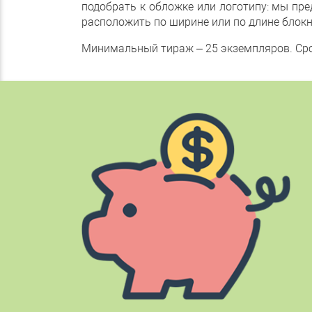
подобрать к обложке или логотипу: мы пр
расположить по ширине или по длине блокн
Минимальный тираж – 25 экземпляров. Сро