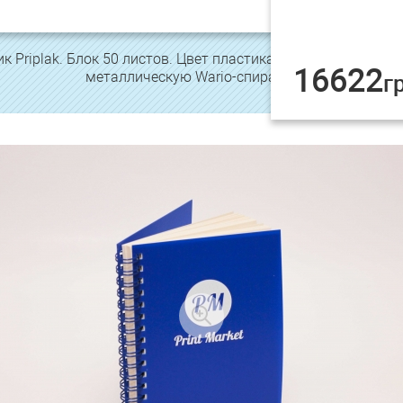
Priplak. Блок 50 листов. Цвет пластика на выбор. Упаков
16622
металлическую Wario-спираль.
г