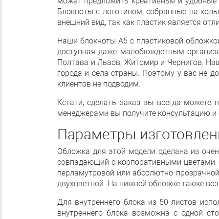
может предложить креативные и удобные 
Блокноты с логотипом, собранные на коль
внешний вид, так как пластик является отл
Наши блокноты А5 с пластиковой обложкой 
доступная даже малобюждетным организац
Полтава и Львов, Житомир и Чернигов. Н
города и села страны. Поэтому у вас не 
клиентов не подводим.
Кстати, сделать заказ вы всегда можете 
менеджерами вы получите консультацию и о
Параметры изготовлени
Обложка для этой модели сделана из очен
совпадающий с корпоративными цветами: 
перламутровой или абсолютно прозрачной.
двухцветной. На нижней обложке также возм
Для внутреннего блока из 50 листов испо
внутреннего блока возможна с одной сто