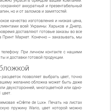
 можно украсить брендом вашей компании.
е сохраняют аккуратный и презентабельный
апин, но и от заломов и замятостей.
окое качество изготовления и низкая цена,
лиентами всей Украины: Харьков и Днепр,
овремя доставляют готовые заказы во все
в Принт Маркет. Конечно – заказывать, мы
о телефону. При личном контакте с нашими
ты и доставки готовой продукции.
обложкой
 расцветок позволяет выбрать цвет, точно
 вашему желанию обложка может быть даже
ли двухсторонней, многоцветной или одно-
 цвет.
ремовая «Crème de Lux». Печать на листах
ескую пружину Wario, цвет которой можно