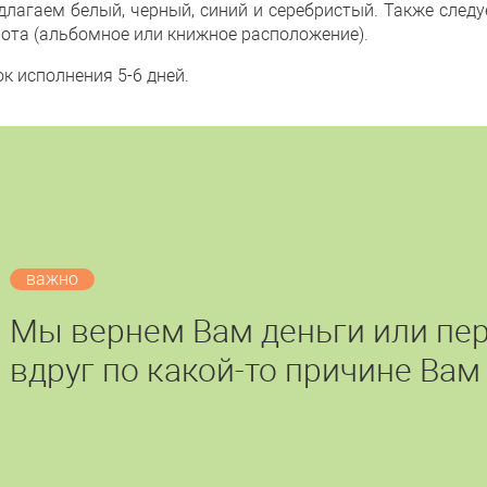
едлагаем белый, черный, синий и серебристый. Также след
ота (альбомное или книжное расположение).
к исполнения 5-6 дней.
важно
Мы вернем Вам деньги или пер
вдруг по какой-то причине Вам