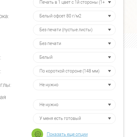
ока:
:
:
глы:
ая
Доставка по Киеву
Показать еще опции