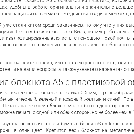
блокноты формата А5 с обложкой из пластика, которые
цах, удобны в работе, оригинальны и значительно дольш
ичной защитой не только от воздействия воды и мелких цар
уже стали хитом среди заказчиков, потому что у них выс
иям. Печать блокнотов – это Киев, но мы работаем с к
аши квалифицированные логисты с помощью Новой почты в
должно возникать сомнений, заказывать или нет блокноты 
на нашем сайте онлайн, или по электронной почте, или п
тветы на ваши вопросы, а также узнаете о вариантах опла
я блокнота А5 с пластиковой 
ь качественного тонкого пластика 0.5 мм, а разнообразие
белый и черный, зеленый и красный, желтый и синий. По
 Печать на верхней обложке может быть односторонней и
ожна печать с одной или обеих сторон, но не более чем в 1
льзуется офсетная тонкая бумага: белая «Standart» или к
роны в один цвет. Крепится весь блокнот на металлич