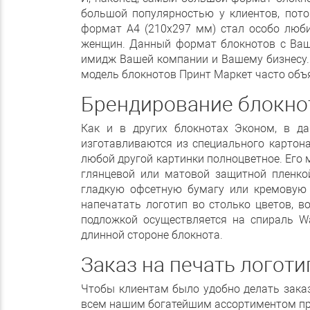
большой популярностью у клиентов, пото
формат А4 (210х297 мм) стал особо люби
женщин. Данный формат блокнотов с Ваши
имидж Вашей компании и Вашему бизнесу. Е
модель блокнотов Принт Маркет часто объ
Брендирование блокно
Как и в других блокнотах Эконом, в д
изготавливаются из специального картона
любой другой картинки полноцветное. Его
глянцевой или матовой защитной пленко
гладкую офсетную бумагу или кремовую 
напечатать логотип во столько цветов, в
подложкой осуществляется на спираль Wa
длинной стороне блокнота.
Заказ на печать логоти
Чтобы клиентам было удобно делать заказ
всем нашим богатейшим ассортиментом пре