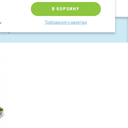
В КОРЗИНУ
.
Требования к макетам
лок - 30 листов. Доп. опция - ламинация
жину.