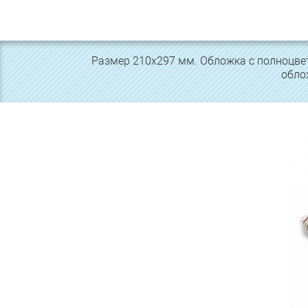
Размер 210х297 мм. Обложка с полноцвет
обло