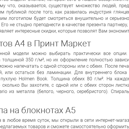
му что, оказывается, существует множество людей, пр
м публикой после того, как развилась индустрия глян
м логотипом будет смотреться внушительно и серьезно,
го не стыдно преподнести в качестве презента партнеру, к
являет интересные скидки, которые позволят Вам экономи
тов А4 в Принт Маркет
анной модели можно выбирать практически все опции. 
 толщиной 350 г/м², но их оформление полностью завис
 можно напечатать с одной стороны или с обеих. После пе
й, или остаться без ламинации. Для внутреннего блока
пухлую Holmen Book. Толщина обеих 80 г/м². На каждо
о сколько Вы захотите, с одной или с обеих сторон листк
rio из металла (белого, черного, серебристого). Спира
па на блокнотах А5
 в любое время суток, мы открыли в сети интернет-магаз
длагаемых товаров и сможете самостоятельно оформить 