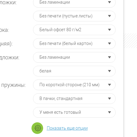
ложки:
ока:
няя):
дложки:
 пружины:
От 25 шт.
Показать еще опции