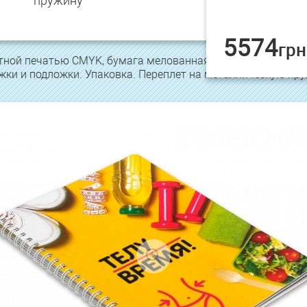
пружину
5574
грн
ной печатью CMYK, бумага мелованная матовая 350 г/м2. Б
жки и подложки. Упаковка. Переплет на металлическую пру