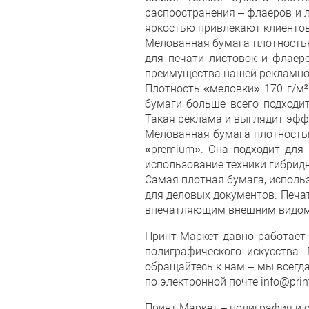
распространения – флаеров и 
яркостью привлекают клиентов,
Мелованная бумага плотностью
для печати листовок и флаеро
преимущества нашей рекламной
Плотность «меловки» 170 г/м²
бумаги больше всего подходи
Такая реклама и выглядит эфф
Мелованная бумага плотностью
«premium». Она подходит для
использование техники гибридн
Самая плотная бумага, использ
для деловых документов. Печа
впечатляющим внешним видом 
Принт Маркет давно работает 
полиграфического искусства.
обращайтесь к нам – мы всегда
по электронной почте info@prin
Принт Маркет – полиграфия и 