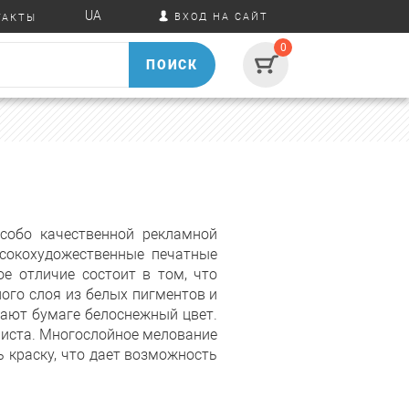
UA
ВХОД НА САЙТ
ТАКТЫ
0
ПОИСК
собо качественной рекламной
ысокохудожественные печатные
е отличие состоит в том, что
ного слоя из белых пигментов и
дают бумаге белоснежный цвет.
 листа. Многослойное мелование
 краску, что дает возможность