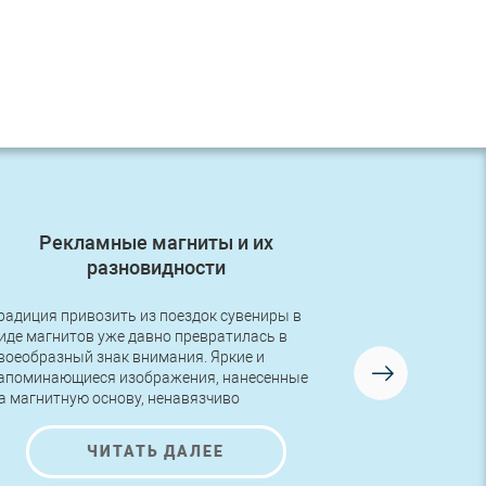
Рекламные магниты и их
Первый з
разновидности
радиция привозить из поездок сувениры в
Друзья, в во
иде магнитов уже давно превратилась в
первый заказ
воеобразный знак внимания. Яркие и
логотипом! Р
апоминающиеся изображения, нанесенные
изготовлена 
а магнитную основу, ненавязчиво
AutoNova-D.
редлагают ознакомиться с представленной
а них информацией и полюбоваться на
ЧИТАТЬ ДАЛЕЕ
расивые рисунки.