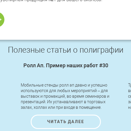
Полезные статьи о полиграфии
Ролл Ап. Пример наших работ #30
Мобильные стенды ролл ап давно и успешно
Т
используются для любых мероприятий – для
в
выставок и промакций, во время семинаров и
с
презентаций. Их устанавливают в торговых
з
залах, холлах или при входе в помещение.
н
Легкие по конструкции, быстрые в сборке и
п
разборке, стенды roll up позволяют
н
ЧИТАТЬ ДАЛЕЕ
передвигать, переносить и устанавливать их
к
за считанные минуты без применения