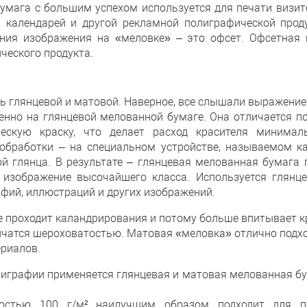
мага с большим успехом используется для печати визито
в, календарей и другой рекламной полиграфической прод
ния изображения на «меловке» – это офсет. Офсетная 
ческого продукта.
 глянцевой и матовой. Наверное, все слышали выражение 
енно на глянцевой мелованной бумаге. Она отличается п
ескую краску, что делает расход красителя минима
обработки – на специальном устройстве, называемом к
й глянца. В результате – глянцевая мелованная бумага
изображение высочайшего класса. Используется глянц
ий, иллюстраций и других изображений.
 проходит каландрирования и потому больше впитывает кр
личатся шероховатостью. Матовая «меловка» отлично подхо
риалов.
лиграфии применяется глянцевая и матовая мелованная бу
остью 100 г/м² наилучшим образом подходит для п