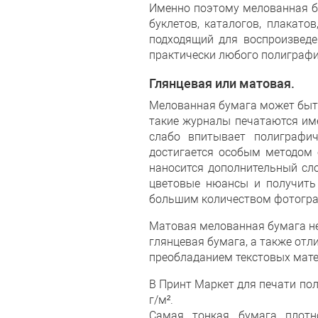
Именно поэтому мелованная бу
буклетов, каталогов, плакато
подходящий для воспроизведе
практически любого полиграфи
Глянцевая или матовая.
Мелованная бумага может быть
такие журналы печатаются им
слабо впитывает полиграфич
достигается особым методом 
наносится дополнительный сло
цветовые нюансы и получить 
большим количеством фотограф
Матовая мелованная бумага не
глянцевая бумага, а также от
преобладанием текстовых мате
В Принт Маркет для печати по
г/м².
Самая тонкая бумага плотн