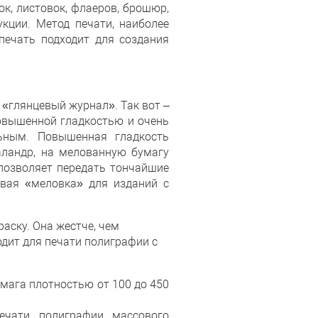
к, листовок, флаеров, брошюр,
укции. Метод печати, наиболее
печать подходит для создания
«глянцевый журнал». Так вот –
овышенной гладкостью и очень
льным. Повышенная гладкость
аландр, на мелованную бумагу
 позволяет передать тончайшие
евая «меловка» для изданий с
аску. Она жестче, чем
дит для печати полиграфии с
мага плотностью от 100 до 450
ечати полиграфии массового