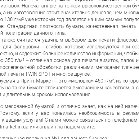
листовок. Напечатанные на тонкой высококачественной бум
 а их изготовление стоит значительно дешевле, чем мног
 130 г/м² уже который год является нашим самым попул
в. Стандартная плотность бумаги, качественная печать
 полиграфии данного типа.
 также считается удачным выбором для печати флаеров, 
т для фальцовки – сгибов, которые используются при со
ектно, и содержит большое количество информации, чтобы 
 350 г/м² – отличная основа для печати визиток, папок 
 послепечатной обработки различными методами: глянце
ой печати TWIN SPOT и многое другое.
уемая в Принт Маркет – это «меловка» 450 г/м², из которо
ть на такой бумаге отличается высочайшим качеством, а с
и длительным сроком использования.
с мелованной бумагой и отлично знает, как на ней напе
 Поэтому, если у вас появилась необходимость в рекла
 к вашим услугам! С нами можно связаться по телефонам (0
tmarket.in.ua или онлайн на нашем сайте.
сувенирная продукция №1 для вашего бизнеса!