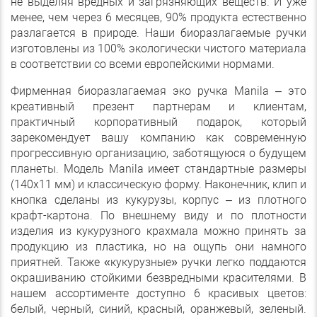
не выделяя вредных и загрязняющих веществ. И уже
менее, чем через 6 месяцев, 90% продукта естественно
разлагается в природе. Наши биоразлагаемые ручки
изготовлены из 100% экологически чистого материала
в соответствии со всеми европейскими нормами.
Фирменная биоразлагаемая эко ручка Manila – это
креативный презент партнерам и клиентам,
практичный корпоративный подарок, который
зарекомендует вашу компанию как современную
прогрессивную организацию, заботящуюся о будущем
планеты. Модель Manila имеет стандартные размеры
(140х11 мм) и классическую форму. Наконечник, клип и
кнопка сделаны из кукурузы, корпус – из плотного
крафт-картона. По внешнему виду и по плотности
изделия из кукурузного крахмала можно принять за
продукцию из пластика, но на ощупь они намного
приятней. Также «кукурузные» ручки легко поддаются
окрашиванию стойкими безвредными красителями. В
нашем ассортименте доступно 6 красивых цветов:
белый, черный, синий, красный, оранжевый, зеленый.